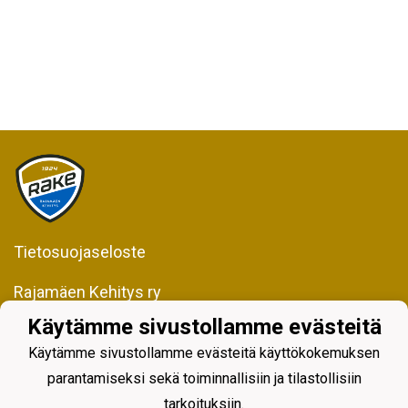
Tietosuojaseloste
Rajamäen Kehitys ry
Kiljavantie 231
Käytämme sivustollamme evästeitä
05200 Rajamäki
Käytämme sivustollamme evästeitä käyttökokemuksen
Y-tunnus 0598128-2
parantamiseksi sekä toiminnallisiin ja tilastollisiin
tarkoituksiin.