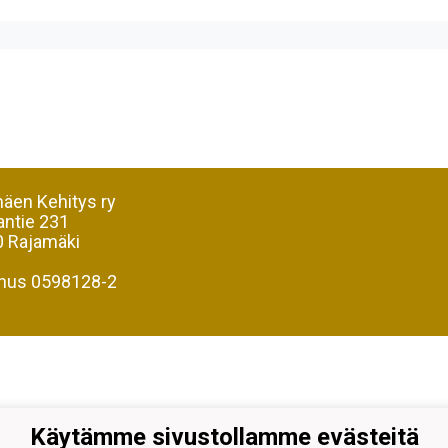
äen Kehitys ry
antie 231
 Rajamäki
nus 0598128-2
Käytämme sivustollamme evästeitä