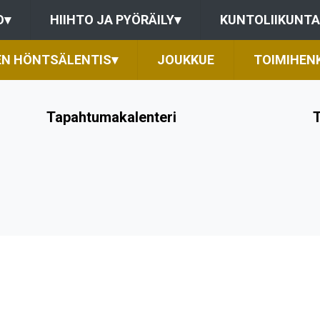
O
▾
HIIHTO JA PYÖRÄILY
▾
KUNTOLIIKUNTA
EN HÖNTSÄLENTIS
▾
JOUKKUE
TOIMIHEN
Tapahtumakalenteri
T