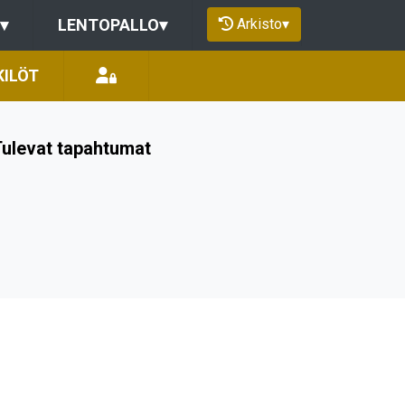
Arkisto
▾
▾
LENTOPALLO
▾
KILÖT
ulevat tapahtumat