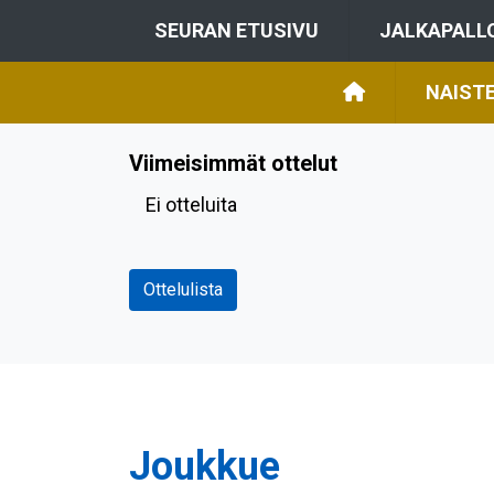
SEURAN ETUSIVU
JALKAPALL
NAIST
Viimeisimmät ottelut
Ei otteluita
Ottelulista
Joukkue