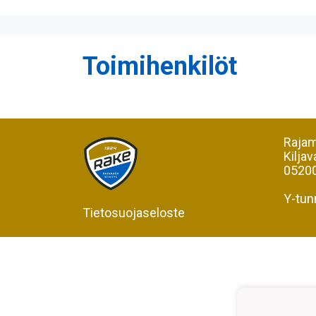
Toimihenkilöt
Rajam
Kiljav
05200
Y-tun
Tietosuojaseloste