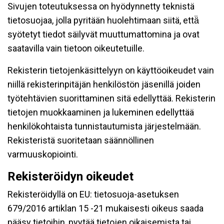
Sivujen toteutuksessa on hyödynnetty teknistä
tietosuojaa, jolla pyritään huolehtimaan siitä, että̈
syötetyt tiedot säilyvät muuttumattomina ja ovat
saatavilla vain tietoon oikeutetuille.
Rekisterin tietojenkäsittelyyn on käyttöoikeudet vain
niillä rekisterinpitäjän henkilöstön jäsenillä joiden
työtehtävien suorittaminen sitä edellyttää. Rekisterin
tietojen muokkaaminen ja lukeminen edellyttää
henkilökohtaista tunnistautumista järjestelmään.
Rekisteristä suoritetaan säännöllinen
varmuuskopiointi.
Rekisteröidyn oikeudet
Rekisteröidyllä on EU: tietosuoja-asetuksen
679/2016 artiklan 15 -21 mukaisesti oikeus saada
pääsy tietoihin, pyytää tietojen oikaisemista tai