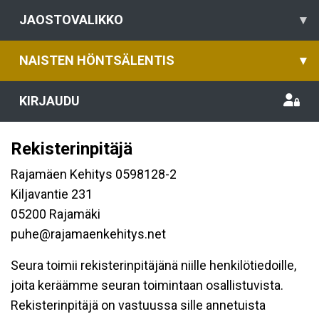
JAOSTOVALIKKO
▾
NAISTEN HÖNTSÄLENTIS
▾
KIRJAUDU
Rekisterinpitäjä
Rajamäen Kehitys 0598128-2
Kiljavantie 231
05200 Rajamäki
puhe@rajamaenkehitys.net
Seura toimii rekisterinpitäjänä niille henkilötiedoille,
joita keräämme seuran toimintaan osallistuvista.
Rekisterinpitäjä on vastuussa sille annetuista