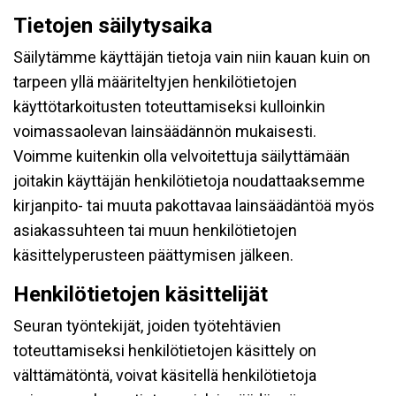
Tietojen säilytysaika
Säilytämme käyttäjän tietoja vain niin kauan kuin on
tarpeen yllä määriteltyjen henkilötietojen
käyttötarkoitusten toteuttamiseksi kulloinkin
voimassaolevan lainsäädännön mukaisesti.
Voimme kuitenkin olla velvoitettuja säilyttämään
joitakin käyttäjän henkilötietoja noudattaaksemme
kirjanpito- tai muuta pakottavaa lainsäädäntöä myös
asiakassuhteen tai muun henkilötietojen
käsittelyperusteen päättymisen jälkeen.
Henkilötietojen käsittelijät
Seuran työntekijät, joiden työtehtävien
toteuttamiseksi henkilötietojen käsittely on
välttämätöntä, voivat käsitellä henkilötietoja