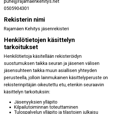
puhe@rajamaenkehitys.net
0505904301
Rekisterin nimi
Rajamäen Kehitys jäsenrekisteri
Henkilötietojen käsittelyn
tarkoitukset
Henkilötietoja käsitellään rekisteröidyn
suostumuksen taikka seuran ja jäsenen välisen
jäsensuhteen taikka muun asiallisen yhteyden
perusteella, jolloin lainmukainen käsittelyperuste on
rekisterinpitäjän oikeutettu etu, etenkin seuraaviin
käsittelyn tarkoituksiin:
Jäsenyyksien ylläpito
Kilpailutoiminnan toteuttaminen
Tulospalvelun ylläpito ja tilastojen julkaisu