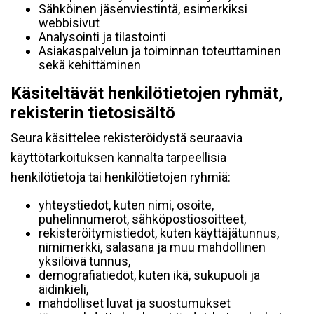
Sähköinen jäsenviestintä, esimerkiksi
webbisivut
Analysointi ja tilastointi
Asiakaspalvelun ja toiminnan toteuttaminen
sekä kehittäminen
Käsiteltävät henkilötietojen ryhmät,
rekisterin tietosisältö
Seura käsittelee rekisteröidystä seuraavia
käyttötarkoituksen kannalta tarpeellisia
henkilötietoja tai henkilötietojen ryhmiä:
yhteystiedot, kuten nimi, osoite,
puhelinnumerot, sähköpostiosoitteet,
rekisteröitymistiedot, kuten käyttäjätunnus,
nimimerkki, salasana ja muu mahdollinen
yksilöivä tunnus,
demografiatiedot, kuten ikä, sukupuoli ja
äidinkieli,
mahdolliset luvat ja suostumukset