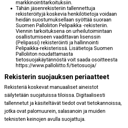
markkinointitarkoituksiin.
Tähän jäsenrekisteriin tallennettuja
rekisteröityjä koskevia henkilötietoja voidaan
heidän suostumuksellaan syöttää suoraan
Suomen Palloliiton Pelipaikka -rekisteriin.
Viennin tarkoituksena on urheilutoimintaan
osallistumiseen vaadittavan lisenssin
(Pelipassi) rekisteröinti ja hallinnointi
Pelipaikka-rekisterissä. Lisätietoja Suomen
Palloliiton noudattamasta
tietosuojakäytännöstä voit saada osoitteesta
https://www.palloliitto.fi/tietosuoja/
Rekisterin suojauksen periaatteet
Rekisteriä koskevat manuaaliset aineistot
säilytetään suojatuissa tiloissa. Digitaalisesti
tallennetut ja käsiteltävät tiedot ovat tietokannoissa,
jotka ovat palomuurein, salasanoin ja muiden
teknisten keinojen avulla suojattuja.