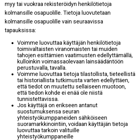
myy tai vuokraa rekisteröidyn henkilötietoja
kolmansille osapuolille. Tietoja luovutetaan
kolmansille osapuolille vain seuraavissa
tapauksissa:
Voimme luovuttaa käyttäjän henkilötietoja
toimivaltaisten viranomaisten tai muiden
tahojen esittämien vaatimusten edellyttämällä,
kulloinkin voimassaolevaan lainsäädäntöön
perustuvalla, tavalla.
Voimme luovuttaa tietoja tilastollista, tieteellistä
tai historiallista tutkimusta varten edellyttäen,
että tiedot on muutettu sellaiseen muotoon,
että tiedon kohde ei enää ole niistä
tunnistettavissa.
Jos käyttäjä on erikseen antanut
suostumuksensa seuran
yhteistyökumppaneiden sähköiseen
suoramarkkinointiin, voidaan käyttäjän tietoja
luovuttaa tarkoin valituille
yhteistyökumppaneille