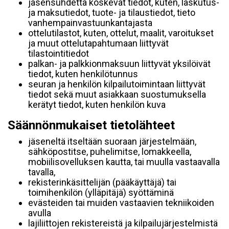
jäsensuhdetta koskevat tiedot, kuten, laskutus-
ja maksutiedot, tuote- ja tilaustiedot, tieto
vanhempainvastuunkantajasta
ottelutilastot, kuten, ottelut, maalit, varoitukset
ja muut ottelutapahtumaan liittyvät
tilastointitiedot
palkan- ja palkkionmaksuun liittyvät yksilöivät
tiedot, kuten henkilötunnus
seuran ja henkilön kilpailutoimintaan liittyvät
tiedot sekä muut asiakkaan suostumuksella
kerätyt tiedot, kuten henkilön kuva
Säännönmukaiset tietolähteet
jäseneltä itseltään suoraan järjestelmään,
sähköpostitse, puhelimitse, lomakkeella,
mobiilisovelluksen kautta, tai muulla vastaavalla
tavalla,
rekisterinkäsittelijän (pääkäyttäjä) tai
toimihenkilön (ylläpitäjä) syöttäminä
evästeiden tai muiden vastaavien tekniikoiden
avulla
lajiliittojen rekistereistä ja kilpailujärjestelmistä