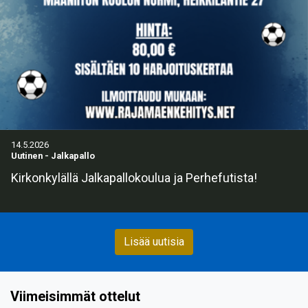
14.5.2026
Uutinen
-
Jalkapallo
Kirkonkylällä Jalkapallokoulua ja Perhefutista!
Lisää uutisia
Viimeisimmät ottelut