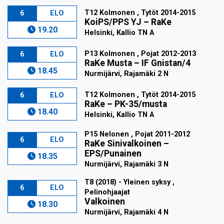
T12 Kolmonen , Tytöt 2014-2015
6
ELO
KoiPS/PPS YJ
–
RaKe
19.20
Helsinki, Kallio TN A
P13 Kolmonen , Pojat 2012-2013
6
ELO
RaKe Musta
–
IF Gnistan/4
18.45
Nurmijärvi, Rajamäki 2 N
T12 Kolmonen , Tytöt 2014-2015
6
ELO
RaKe
–
PK-35/musta
18.40
Helsinki, Kallio TN A
P15 Nelonen , Pojat 2011-2012
6
ELO
RaKe Sinivalkoinen
–
EPS/Punainen
18.35
Nurmijärvi, Rajamäki 3 N
T8 (2018) - Yleinen syksy ,
6
ELO
Pelinohjaajat
Valkoinen
18.30
Nurmijärvi, Rajamäki 4 N