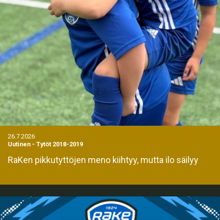
26.7.2026
Uutinen
-
Tytöt 2018-2019
RaKen pikkutyttöjen meno kiihtyy, mutta ilo säilyy