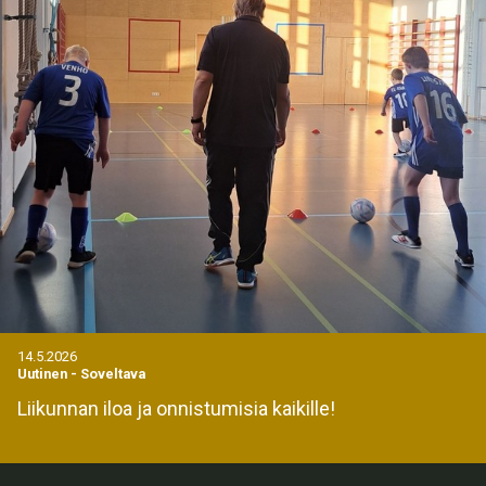
14.5.2026
Uutinen
-
Soveltava
Liikunnan iloa ja onnistumisia kaikille!