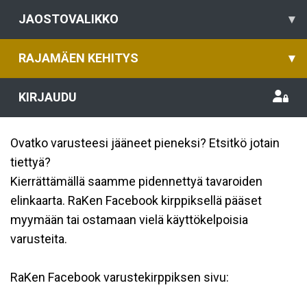
JAOSTOVALIKKO
▾
RAJAMÄEN KEHITYS
▾
KIRJAUDU
Ovatko varusteesi jääneet pieneksi? Etsitkö jotain
tiettyä?
Kierrättämällä saamme pidennettyä tavaroiden
elinkaarta. RaKen Facebook kirppiksellä pääset
myymään tai ostamaan vielä käyttökelpoisia
varusteita.
RaKen Facebook varustekirppiksen sivu: