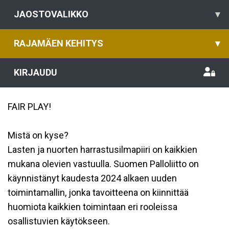
JAOSTOVALIKKO
▾
RAJAMÄEN KEHITYS
▾
KIRJAUDU
FAIR PLAY!
Mistä on kyse?
Lasten ja nuorten harrastusilmapiiri on kaikkien
mukana olevien vastuulla. Suomen Palloliitto on
käynnistänyt kaudesta 2024 alkaen uuden
toimintamallin, jonka tavoitteena on kiinnittää
huomiota kaikkien toimintaan eri rooleissa
osallistuvien käytökseen.