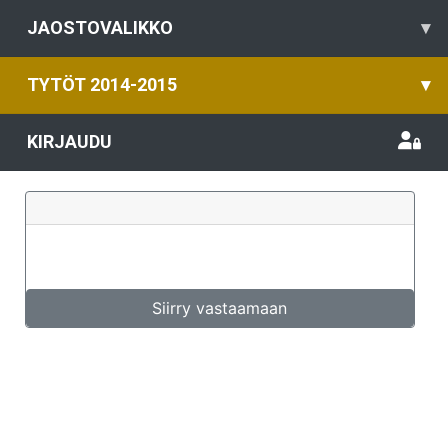
JAOSTOVALIKKO
▾
TYTÖT 2014-2015
▾
KIRJAUDU