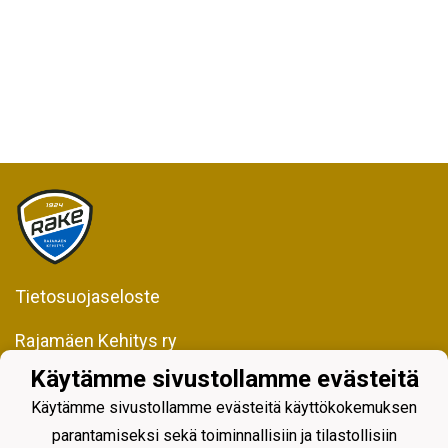
Tietosuojaseloste
Rajamäen Kehitys ry
Kiljavantie 231
Käytämme sivustollamme evästeitä
05200 Rajamäki
Käytämme sivustollamme evästeitä käyttökokemuksen
Y-tunnus 0598128-2
parantamiseksi sekä toiminnallisiin ja tilastollisiin