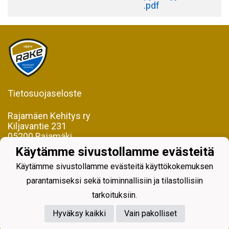
.pdf
Tietosuojaseloste
Rajamäen Kehitys ry
Kiljavantie 231
05200 Rajamäki
Käytämme sivustollamme evästeitä
Y-tunnus 0598128-2
Käytämme sivustollamme evästeitä käyttökokemuksen
parantamiseksi sekä toiminnallisiin ja tilastollisiin
tarkoituksiin.
Hyväksy kaikki
Vain pakolliset
Powered by