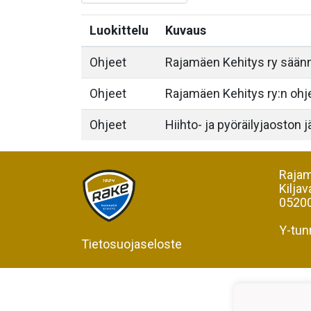
Luokittelu
Kuvaus
Ohjeet
Rajamäen Kehitys ry säännö
Ohjeet
Rajamäen Kehitys ry:n ohj
Ohjeet
Hiihto- ja pyöräilyjaoston
Rajam
Kiljav
05200
Y-tun
Tietosuojaseloste