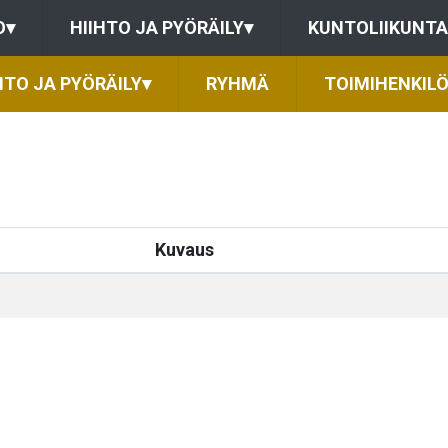
O
▾
HIIHTO JA PYÖRÄILY
▾
KUNTOLIIKUNTA
HTO JA PYÖRÄILY
▾
RYHMÄ
TOIMIHENKIL
Kuvaus