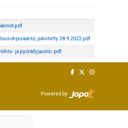
äännöt.pdf
lousohjesääntö, päivitetty 28.9.2022.pdf
hto- ja pyöräilyjaosto .pdf
Powered by