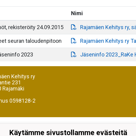
Nimi
t, rekisteröity 24.09.2015
Rajamäen Kehitys ry, s
eet seuran taloudenpitoon
Rajamäen Kehitys ry Ta
 jäseninfo 2023
Jäseninfo 2023_RaKe Hii
äen Kehitys ry
antie 231
 Rajamäki
nus 0598128-2
Käytämme sivustollamme evästeitä