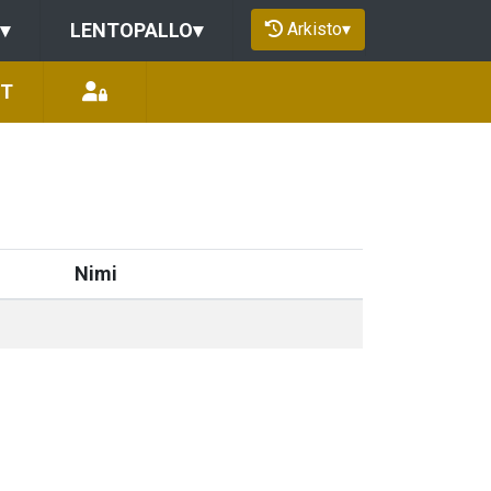
Arkisto
▾
▾
LENTOPALLO
▾
ÖT
Nimi