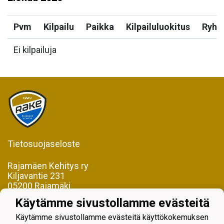
Pvm
Kilpailu
Paikka
Kilpailuluokitus
Ryh
Ei kilpailuja
Tietosuojaseloste
Rajamäen Kehitys ry
Kiljavantie 231
05200 Rajamäki
Käytämme sivustollamme evästeitä
Y-tunnus 0598128-2
Käytämme sivustollamme evästeitä käyttökokemuksen