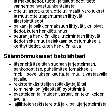
ja maksutiedot, tuote- ja tilaustiedot, tieto
vanhempainvastuunkantajasta
ottelutilastot, kuten, ottelut, maalit, varoitukset
ja muut ottelutapahtumaan liittyvät
tilastointitiedot
palkan- ja palkkionmaksuun liittyvät yksilöivät
tiedot, kuten henkilötunnus
seuran ja henkilön kilpailutoimintaan liittyvät
tiedot sekä muut asiakkaan suostumuksella
kerätyt tiedot, kuten henkilön kuva
Säännönmukaiset tietolähteet
jäseneltä itseltään suoraan järjestelmään,
sähköpostitse, puhelimitse, lomakkeella,
mobiilisovelluksen kautta, tai muulla vastaavalla
tavalla,
rekisterinkäsittelijän (pääkäyttäjä) tai
toimihenkilön (ylläpitäjä) syöttäminä
evästeiden tai muiden vastaavien tekniikoiden
avulla
lajiliittojen rekistereistä ja kilpailujärjestelmistä