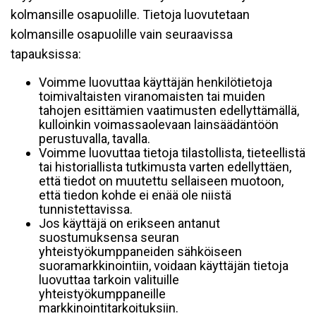
kolmansille osapuolille. Tietoja luovutetaan
kolmansille osapuolille vain seuraavissa
tapauksissa:
Voimme luovuttaa käyttäjän henkilötietoja
toimivaltaisten viranomaisten tai muiden
tahojen esittämien vaatimusten edellyttämällä,
kulloinkin voimassaolevaan lainsäädäntöön
perustuvalla, tavalla.
Voimme luovuttaa tietoja tilastollista, tieteellistä
tai historiallista tutkimusta varten edellyttäen,
että tiedot on muutettu sellaiseen muotoon,
että tiedon kohde ei enää ole niistä
tunnistettavissa.
Jos käyttäjä on erikseen antanut
suostumuksensa seuran
yhteistyökumppaneiden sähköiseen
suoramarkkinointiin, voidaan käyttäjän tietoja
luovuttaa tarkoin valituille
yhteistyökumppaneille
markkinointitarkoituksiin.