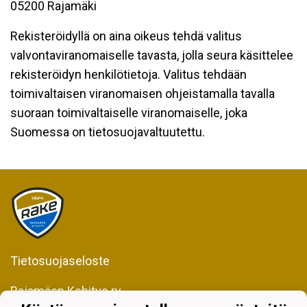
05200 Rajamäki
Rekisteröidyllä on aina oikeus tehdä valitus
valvontaviranomaiselle tavasta, jolla seura käsittelee
rekisteröidyn henkilötietoja. Valitus tehdään
toimivaltaisen viranomaisen ohjeistamalla tavalla
suoraan toimivaltaiselle viranomaiselle, joka
Suomessa on tietosuojavaltuutettu.
Tietosuojaseloste
Rajamäen Kehitys ry
Kiljavantie 231