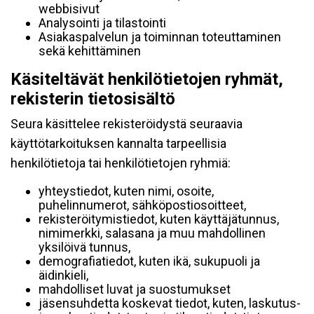
webbisivut
Analysointi ja tilastointi
Asiakaspalvelun ja toiminnan toteuttaminen
sekä kehittäminen
Käsiteltävät henkilötietojen ryhmät,
rekisterin tietosisältö
Seura käsittelee rekisteröidystä seuraavia
käyttötarkoituksen kannalta tarpeellisia
henkilötietoja tai henkilötietojen ryhmiä:
yhteystiedot, kuten nimi, osoite,
puhelinnumerot, sähköpostiosoitteet,
rekisteröitymistiedot, kuten käyttäjätunnus,
nimimerkki, salasana ja muu mahdollinen
yksilöivä tunnus,
demografiatiedot, kuten ikä, sukupuoli ja
äidinkieli,
mahdolliset luvat ja suostumukset
jäsensuhdetta koskevat tiedot, kuten, laskutus-