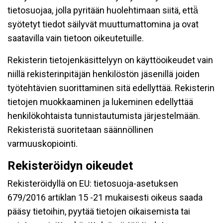
tietosuojaa, jolla pyritään huolehtimaan siitä, että̈
syötetyt tiedot säilyvät muuttumattomina ja ovat
saatavilla vain tietoon oikeutetuille.
Rekisterin tietojenkäsittelyyn on käyttöoikeudet vain
niillä rekisterinpitäjän henkilöstön jäsenillä joiden
työtehtävien suorittaminen sitä edellyttää. Rekisterin
tietojen muokkaaminen ja lukeminen edellyttää
henkilökohtaista tunnistautumista järjestelmään.
Rekisteristä suoritetaan säännöllinen
varmuuskopiointi.
Rekisteröidyn oikeudet
Rekisteröidyllä on EU: tietosuoja-asetuksen
679/2016 artiklan 15 -21 mukaisesti oikeus saada
pääsy tietoihin, pyytää tietojen oikaisemista tai