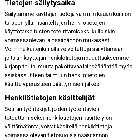
Tietojen säilytysaika
Säilytämme käyttäjän tietoja vain niin kauan kuin on
tarpeen yllä määriteltyjen henkilötietojen
käyttötarkoitusten toteuttamiseksi kulloinkin
voimassaolevan lainsäädännön mukaisesti.
Voimme kuitenkin olla velvoitettuja säilyttämään
joitakin käyttäjän henkilötietoja noudattaaksemme
kirjanpito- tai muuta pakottavaa lainsäädäntöä myös
asiakassuhteen tai muun henkilötietojen
käsittelyperusteen päättymisen jälkeen.
Henkilötietojen käsittelijät
Seuran työntekijät, joiden työtehtävien
toteuttamiseksi henkilötietojen käsittely on
välttämätöntä, voivat käsitellä henkilötietoja
voimassa olevan tietosuojalainsäädännön