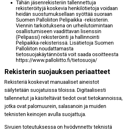
Tähän jäsenrekisteriin tallennettuja
rekisteröityjä koskevia henkilötietoja voidaan
heidän suostumuksellaan syöttää suoraan
Suomen Palloliiton Pelipaikka -rekisteriin.
Viennin tarkoituksena on urheilutoimintaan
osallistumiseen vaadittavan lisenssin
(Pelipassi) rekisteröinti ja hallinnointi
Pelipaikka-rekisterissä. Lisätietoja Suomen
Palloliiton noudattamasta
tietosuojakäytännöstä voit saada osoitteesta
https://www.palloliitto.fi/tietosuoja/
Rekisterin suojauksen periaatteet
Rekisteriä koskevat manuaaliset aineistot
säilytetään suojatuissa tiloissa. Digitaalisesti
tallennetut ja käsiteltävät tiedot ovat tietokannoissa,
jotka ovat palomuurein, salasanoin ja muiden
teknisten keinojen avulla suojattuja.
Sivujen toteutuksessa on hyödynnetty teknistä