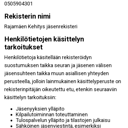
0505904301
Rekisterin nimi
Rajamäen Kehitys jäsenrekisteri
Henkilötietojen käsittelyn
tarkoitukset
Henkilötietoja käsitellään rekisteröidyn
suostumuksen taikka seuran ja jäsenen välisen
jäsensuhteen taikka muun asiallisen yhteyden
perusteella, jolloin lainmukainen käsittelyperuste on
rekisterinpitäjän oikeutettu etu, etenkin seuraaviin
käsittelyn tarkoituksiin:
Jäsenyyksien ylläpito
Kilpailutoiminnan toteuttaminen
Tulospalvelun ylläpito ja tilastojen julkaisu
Sähköinen jäsenviestintä, esimerkiksi