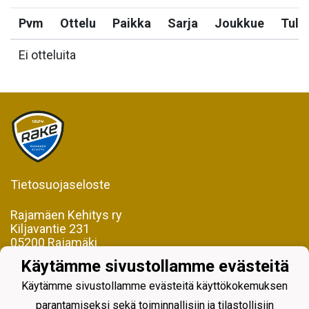
Pvm
Ottelu
Paikka
Sarja
Joukkue
Tulo
Ei otteluita
Tietosuojaseloste
Rajamäen Kehitys ry
Kiljavantie 231
05200 Rajamäki
Käytämme sivustollamme evästeitä
Y-tunnus 0598128-2
Käytämme sivustollamme evästeitä käyttökokemuksen
parantamiseksi sekä toiminnallisiin ja tilastollisiin