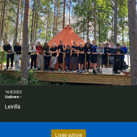
16.8.2025
Uutinen
-
Leirillä
Lisää uutisia