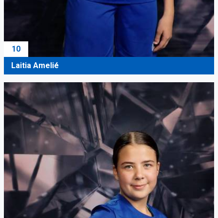
10
Laitia Amelié