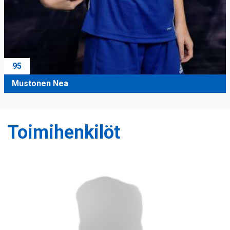
95
Mustonen Nea
Toimihenkilöt