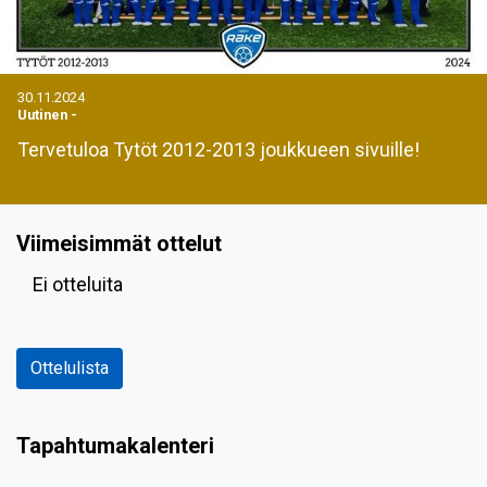
30.11.2024
Uutinen
-
Tervetuloa Tytöt 2012-2013 joukkueen sivuille!
Viimeisimmät ottelut
Ei otteluita
Ottelulista
Tapahtumakalenteri