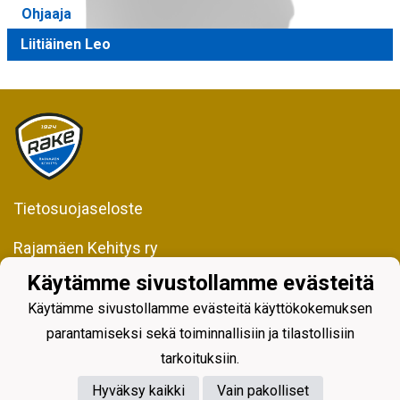
Ohjaaja
Liitiäinen Leo
Tietosuojaseloste
Rajamäen Kehitys ry
Kiljavantie 231
Käytämme sivustollamme evästeitä
05200 Rajamäki
Käytämme sivustollamme evästeitä käyttökokemuksen
Y-tunnus 0598128-2
parantamiseksi sekä toiminnallisiin ja tilastollisiin
tarkoituksiin.
Hyväksy kaikki
Vain pakolliset