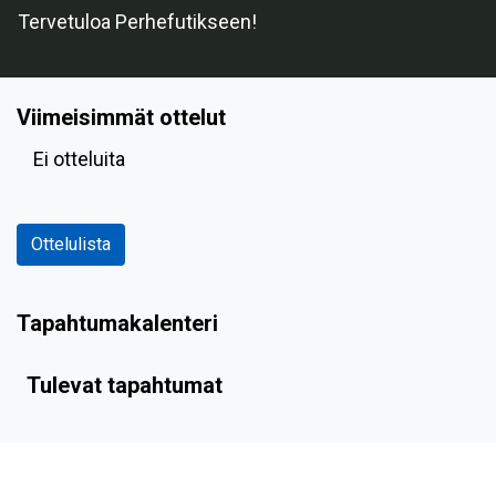
Tervetuloa Perhefutikseen!
Viimeisimmät ottelut
Ei otteluita
Ottelulista
Tapahtumakalenteri
Tulevat tapahtumat