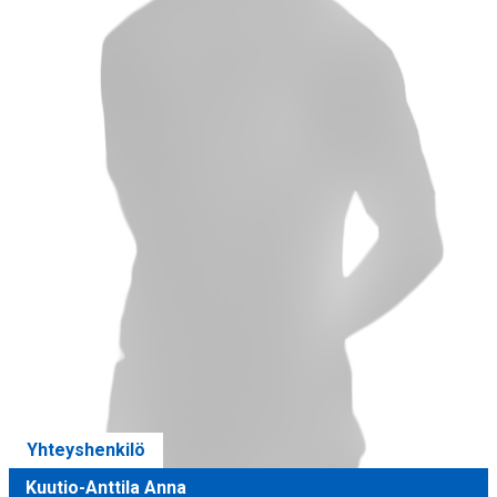
Yhteyshenkilö
Kuutio-Anttila Anna