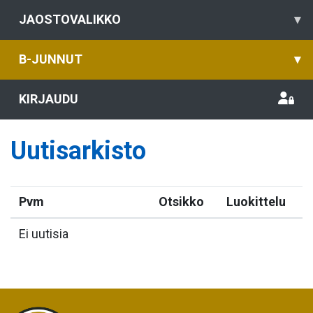
JAOSTOVALIKKO
▾
B-JUNNUT
▾
KIRJAUDU
Uutisarkisto
Pvm
Otsikko
Luokittelu
Ei uutisia