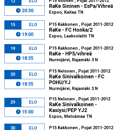
P15 Vitonen , Pojat 2011-2012
12
ELO
RaKe Sininen - EsPa/Vihreä
20:30
Espoo, Kaitaa TN
P15 Kakkonen , Pojat 2011-2012
15
ELO
RaKe - FC Honka/2
19:00
Espoo, Laaksolahti TN
P15 Kakkonen , Pojat 2011-2012
19
ELO
RaKe - HPS/vihreä
18:35
Nurmijärvi, Rajamäki 3 N
P15 Nelonen , Pojat 2011-2012
20
ELO
RaKe Sinivalkoinen - FC
POHU/YJ
18:35
Nurmijärvi, Rajamäki 3 N
P15 Nelonen , Pojat 2011-2012
29
ELO
RaKe Sinivalkoinen -
Kasiysi/PEP YJ2
15:00
Espoo, Metsämaa TN
P15 Kakkonen , Pojat 2011-2012
30
ELO