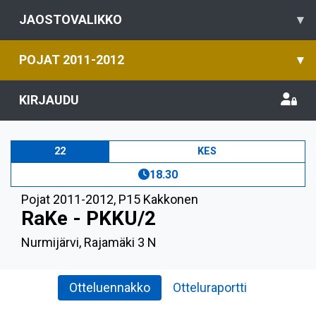
JAOSTOVALIKKO
▾
POJAT 2011-2012
▾
KIRJAUDU
22
KES
18.30
Pojat 2011-2012
,
P15 Kakkonen
RaKe - PKKU/2
Nurmijärvi, Rajamäki 3 N
Otteluennakko
Otteluraportti