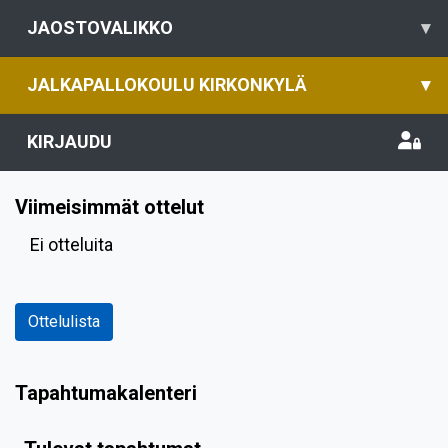
JAOSTOVALIKKO
▾
JALKAPALLOKOULU KIRKONKYLÄ
▾
KIRJAUDU
Viimeisimmät ottelut
Ei otteluita
Ottelulista
Tapahtumakalenteri