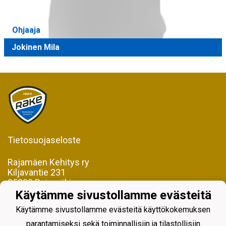
Ohjaaja
Jokinen Mila
Tietosuojaseloste
Rajamäen Kehitys ry
Kiljavantie 231
05200 Rajamäki
Käytämme sivustollamme evästeitä
Y-tunnus 0598128-2
Käytämme sivustollamme evästeitä käyttökokemuksen
parantamiseksi sekä toiminnallisiin ja tilastollisiin