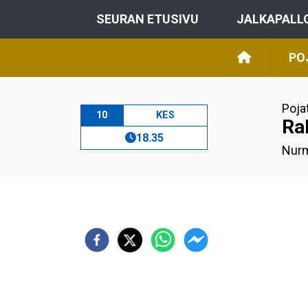
SEURAN ETUSIVU
JALKAPALL
PO
Poja
10
KES
Ra
18.35
Nurm