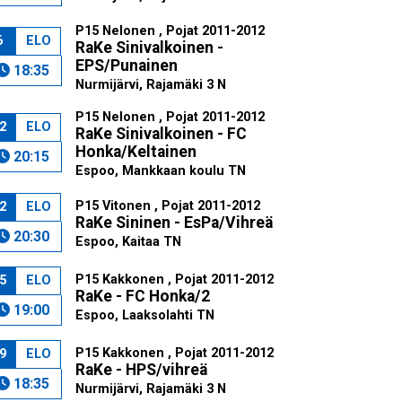
P15 Nelonen , Pojat 2011-2012
6
ELO
RaKe Sinivalkoinen -
EPS/Punainen
18:35
Nurmijärvi, Rajamäki 3 N
P15 Nelonen , Pojat 2011-2012
2
ELO
RaKe Sinivalkoinen - FC
Honka/Keltainen
20:15
Espoo, Mankkaan koulu TN
P15 Vitonen , Pojat 2011-2012
2
ELO
RaKe Sininen - EsPa/Vihreä
20:30
Espoo, Kaitaa TN
P15 Kakkonen , Pojat 2011-2012
5
ELO
RaKe - FC Honka/2
19:00
Espoo, Laaksolahti TN
P15 Kakkonen , Pojat 2011-2012
9
ELO
RaKe - HPS/vihreä
18:35
Nurmijärvi, Rajamäki 3 N