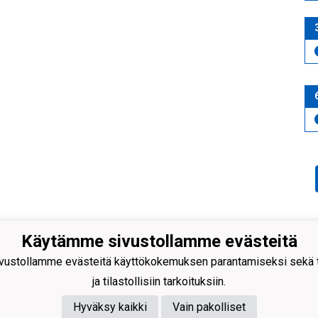
Käytämme sivustollamme evästeitä
äen Kehitys ry
ustollamme evästeitä käyttökokemuksen parantamiseksi sekä to
antie 231
 Rajamäki
ja tilastollisiin tarkoituksiin.
nus 0598128-2
Hyväksy kaikki
Vain pakolliset