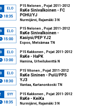
P15 Nelonen , Pojat 2011-2012
0
ELO
RaKe Sinivalkoinen - FC
POHU/YJ
18:35
Nurmijärvi, Rajamäki 3 N
P15 Nelonen , Pojat 2011-2012
9
ELO
RaKe Sinivalkoinen -
Kasiysi/PEP YJ2
15:00
Espoo, Metsämaa TN
P15 Kakkonen , Pojat 2011-2012
0
ELO
RaKe - HaPK
13:00
Hamina, Urheilukenttä N
P15 Vitonen , Pojat 2011-2012
0
ELO
RaKe Sininen - PuiU/PPS
YJ3
18:30
Vantaa, Kartanonkoski TN
P15 Kakkonen , Pojat 2011-2012
2
SYY
RaKe - KeiKa
18:35
Nurmijärvi, Rajamäki 3 N