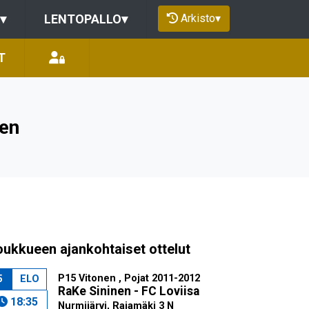
Arkisto
▾
▾
LENTOPALLO
▾
T
nen
oukkueen ajankohtaiset ottelut
P15 Vitonen , Pojat 2011-2012
5
ELO
RaKe Sininen - FC Loviisa
18:35
Nurmijärvi, Rajamäki 3 N