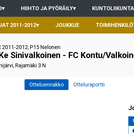
O
▾
HIIHTO JA PYÖRÄILY
▾
KUNTOLIIKUNTA
JAT 2011-2012
▾
JOUKKUE
TOIMIHENKILÖ
t 2011-2012
,
P15 Nelonen
Ke Sinivalkoinen - FC Kontu/Valkoi
ijärvi, Rajamäki 3 N
Otteluennakko
Otteluraportti
J