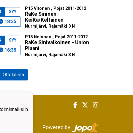
P15 Vitonen , Pojat 2011-2012
3
SYY
RaKe Sininen -
KeiKa/Keltainen
18:35
Nurmijärvi, Rajamäki 3 N
P15 Nelonen , Pojat 2011-2012
6
SYY
RaKe Sinivalkoinen - Union
Plaani
16:35
Nurmijärvi, Rajamäki 3 N
Ottelulista
iminnallisiin
Powered by