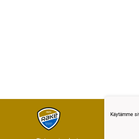
Rajam
Käytämme siv
Kiljav
05200
Y-tun