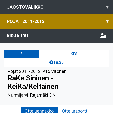
JAOSTOVALIKKO
▾
POJAT 2011-2012
▾
KIRJAUDU
8
KES
18.35
Pojat 2011-2012
,
P15 Vitonen
RaKe Sininen -
KeiKa/Keltainen
Nurmijärvi, Rajamäki 3 N
Otteluennakko
Otteluraportti