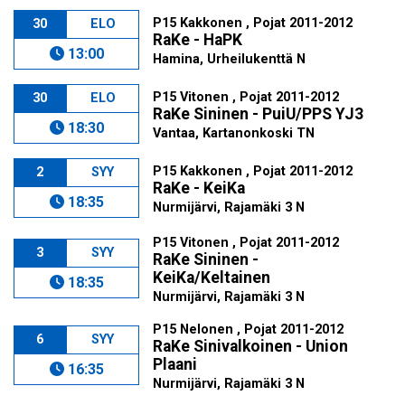
P15 Kakkonen , Pojat 2011-2012
30
ELO
RaKe - HaPK
13:00
Hamina, Urheilukenttä N
P15 Vitonen , Pojat 2011-2012
30
ELO
RaKe Sininen - PuiU/PPS YJ3
18:30
Vantaa, Kartanonkoski TN
P15 Kakkonen , Pojat 2011-2012
2
SYY
RaKe - KeiKa
18:35
Nurmijärvi, Rajamäki 3 N
P15 Vitonen , Pojat 2011-2012
3
SYY
RaKe Sininen -
KeiKa/Keltainen
18:35
Nurmijärvi, Rajamäki 3 N
P15 Nelonen , Pojat 2011-2012
6
SYY
RaKe Sinivalkoinen - Union
Plaani
16:35
Nurmijärvi, Rajamäki 3 N