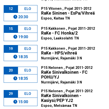
P15 Vitonen , Pojat 2011-2012
12
ELO
RaKe Sininen - EsPa/Vihreä
20:30
Espoo, Kaitaa TN
P15 Kakkonen , Pojat 2011-2012
15
ELO
RaKe - FC Honka/2
19:00
Espoo, Laaksolahti TN
P15 Kakkonen , Pojat 2011-2012
19
ELO
RaKe - HPS/vihreä
18:35
Nurmijärvi, Rajamäki 3 N
P15 Nelonen , Pojat 2011-2012
20
ELO
RaKe Sinivalkoinen - FC
POHU/YJ
18:35
Nurmijärvi, Rajamäki 3 N
P15 Nelonen , Pojat 2011-2012
29
ELO
RaKe Sinivalkoinen -
Kasiysi/PEP YJ2
15:00
Espoo, Metsämaa TN