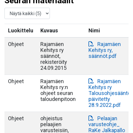
Seuran materiaalit
Luokittelu
Kuvaus
Nimi
Ohjeet
Rajamäen
Rajamäen
Kehitys ry
Kehitys ry,
säännöt,
säännöt.pdf
rekisteröity
24.09.2015
Ohjeet
Rajamäen
Rajamäen
Kehitys ry:n
Kehitys ry
ohjeet seuran
Talousohjesääntö,
taloudenpitoon
päivitetty
28.9.2022.pdf
Ohjeet
ohjeistus
Pelaajan
pelaajien
varusteohje_
varusteisiin,
RaKe Jalkapallo