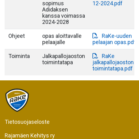
sopimus
12-2024.pdf
Adidaksen
kanssa voimassa
2024-2028
Ohjeet
opas aloittavalle
RaKe-uuden
pelaajalle
pelaajan opas.pdf
Toiminta
Jalkapallojaoston
RaKe
toimintatapa
jalkapallojaoston
toimintatapa.pdf
Tietosuojaseloste
Rajamäen Kehitys ry