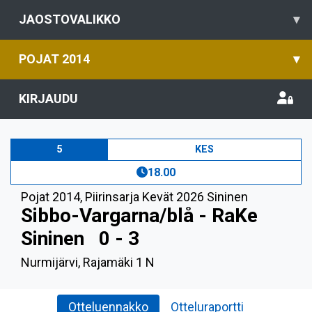
JAOSTOVALIKKO
▾
POJAT 2014
▾
KIRJAUDU
5
KES
18.00
Pojat 2014
,
Piirinsarja Kevät 2026 Sininen
Sibbo-Vargarna/blå - RaKe
Sininen
0 - 3
Nurmijärvi, Rajamäki 1 N
Otteluennakko
Otteluraportti