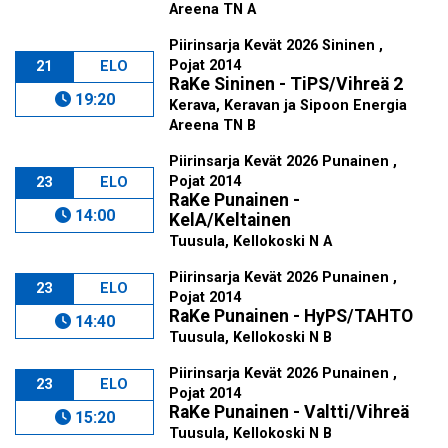
Areena TN A
Piirinsarja Kevät 2026 Sininen ,
Pojat 2014
21
ELO
RaKe Sininen - TiPS/Vihreä 2
19:20
Kerava, Keravan ja Sipoon Energia
Areena TN B
Piirinsarja Kevät 2026 Punainen ,
Pojat 2014
23
ELO
RaKe Punainen -
14:00
KelA/Keltainen
Tuusula, Kellokoski N A
Piirinsarja Kevät 2026 Punainen ,
23
ELO
Pojat 2014
RaKe Punainen - HyPS/TAHTO
14:40
Tuusula, Kellokoski N B
Piirinsarja Kevät 2026 Punainen ,
23
ELO
Pojat 2014
RaKe Punainen - Valtti/Vihreä
15:20
Tuusula, Kellokoski N B