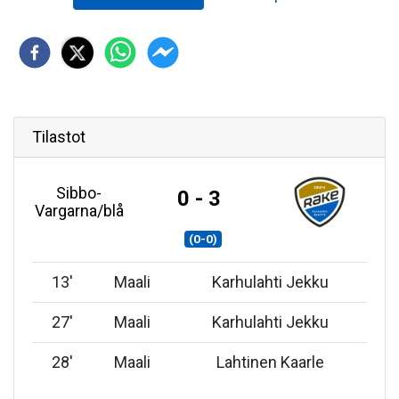
Tilastot
Sibbo-
0 - 3
Vargarna/blå
(0-0)
13
'
Maali
Karhulahti Jekku
27
'
Maali
Karhulahti Jekku
28
'
Maali
Lahtinen Kaarle