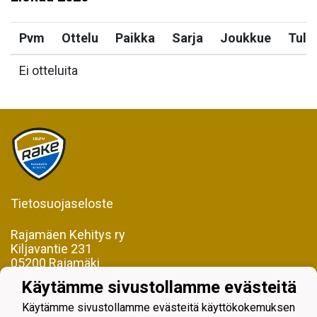
Pvm
Ottelu
Paikka
Sarja
Joukkue
Tulo
Ei otteluita
Tietosuojaseloste
Rajamäen Kehitys ry
Kiljavantie 231
05200 Rajamäki
Käytämme sivustollamme evästeitä
Y-tunnus 0598128-2
Käytämme sivustollamme evästeitä käyttökokemuksen