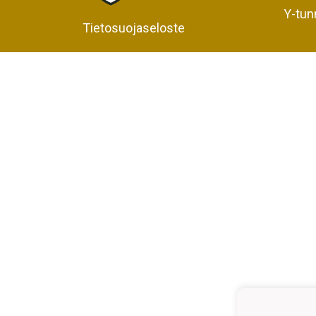
Y-tun
Tietosuojaseloste