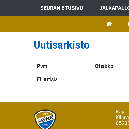
SEURAN ETUSIVU
JALKAPALL
Uutisarkisto
Pvm
Otsikko
Ei uutisia
Rajam
Kiljav
05200