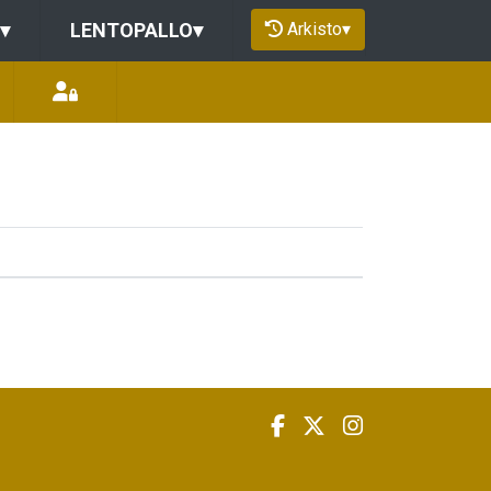
Arkisto
▾
▾
LENTOPALLO
▾