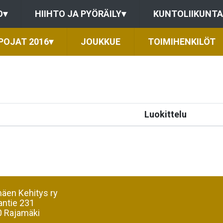
O
▾
HIIHTO JA PYÖRÄILY
▾
KUNTOLIIKUNTA
POJAT 2016
▾
JOUKKUE
TOIMIHENKILÖT
Luokittelu
äen Kehitys ry
antie 231
 Rajamäki