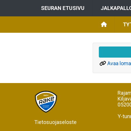
SEURAN ETUSIVU
JALKAPALL
TY
Avaa loma
Rajam
Kiljav
05200
Y-tun
Tietosuojaseloste