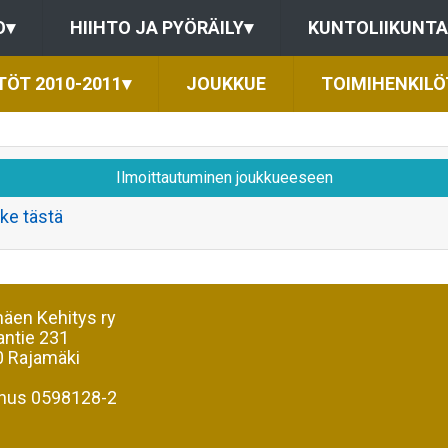
O
▾
HIIHTO JA PYÖRÄILY
▾
KUNTOLIIKUNTA
TÖT 2010-2011
▾
JOUKKUE
TOIMIHENKILÖ
Ilmoittautuminen joukkueeseen
ke tästä
äen Kehitys ry
antie 231
 Rajamäki
nus 0598128-2