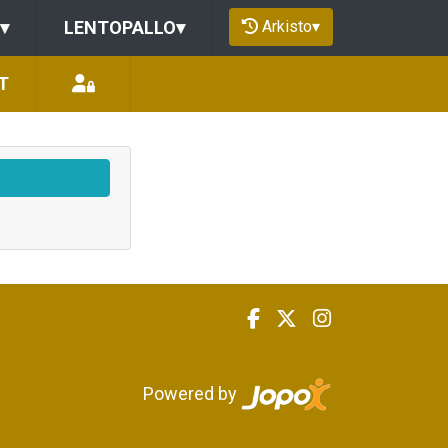
Arkisto
▾
▾
LENTOPALLO
▾
T
Powered by