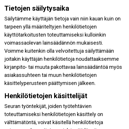
Tietojen säilytysaika
Säilytämme käyttäjän tietoja vain niin kauan kuin on
tarpeen yllä määriteltyjen henkilötietojen
käyttötarkoitusten toteuttamiseksi kulloinkin
voimassaolevan lainsäädännön mukaisesti.
Voimme kuitenkin olla velvoitettuja säilyttämään
joitakin käyttäjän henkilötietoja noudattaaksemme
kirjanpito- tai muuta pakottavaa lainsäädäntöä myös
asiakassuhteen tai muun henkilötietojen
käsittelyperusteen päättymisen jälkeen.
Henkilötietojen käsittelijät
Seuran työntekijät, joiden työtehtävien
toteuttamiseksi henkilötietojen käsittely on
välttämätöntä, voivat käsitellä henkilötietoja