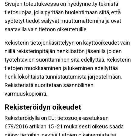
Sivujen toteutuksessa on hyödynnetty teknistä
tietosuojaa, jolla pyritään huolehtimaan siitä, että̈
syötetyt tiedot säilyvät muuttumattomina ja ovat
saatavilla vain tietoon oikeutetuille.
Rekisterin tietojenkäsittelyyn on käyttöoikeudet vain
niillä rekisterinpitäjän henkilöstön jäsenillä joiden
työtehtävien suorittaminen sitä edellyttää. Rekisterin
tietojen muokkaaminen ja lukeminen edellyttää
henkilökohtaista tunnistautumista järjestelmään.
Rekisteristä suoritetaan säännöllinen
varmuuskopiointi.
Rekisteröidyn oikeudet
Rekisteröidyllä on EU: tietosuoja-asetuksen
679/2016 artiklan 15 -21 mukaisesti oikeus saada
pääsy tietoihin, pyytää tietojen oikaisemista tai