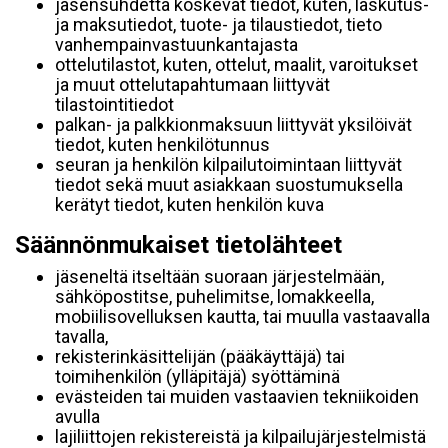
jäsensuhdetta koskevat tiedot, kuten, laskutus-
ja maksutiedot, tuote- ja tilaustiedot, tieto
vanhempainvastuunkantajasta
ottelutilastot, kuten, ottelut, maalit, varoitukset
ja muut ottelutapahtumaan liittyvät
tilastointitiedot
palkan- ja palkkionmaksuun liittyvät yksilöivät
tiedot, kuten henkilötunnus
seuran ja henkilön kilpailutoimintaan liittyvät
tiedot sekä muut asiakkaan suostumuksella
kerätyt tiedot, kuten henkilön kuva
Säännönmukaiset tietolähteet
jäseneltä itseltään suoraan järjestelmään,
sähköpostitse, puhelimitse, lomakkeella,
mobiilisovelluksen kautta, tai muulla vastaavalla
tavalla,
rekisterinkäsittelijän (pääkäyttäjä) tai
toimihenkilön (ylläpitäjä) syöttäminä
evästeiden tai muiden vastaavien tekniikoiden
avulla
lajiliittojen rekistereistä ja kilpailujärjestelmistä