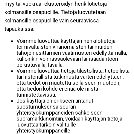
myy tai vuokraa rekisteröidyn henkilötietoja
kolmansille osapuolille. Tietoja luovutetaan
kolmansille osapuolille vain seuraavissa
tapauksissa:
Voimme luovuttaa käyttäjän henkilötietoja
toimivaltaisten viranomaisten tai muiden
tahojen esittämien vaatimusten edellyttämällä,
kulloinkin voimassaolevaan lainsäädäntöön
perustuvalla, tavalla.
Voimme luovuttaa tietoja tilastollista, tieteellistä
tai historiallista tutkimusta varten edellyttäen,
että tiedot on muutettu sellaiseen muotoon,
että tiedon kohde ei enää ole niistä
tunnistettavissa.
Jos käyttäjä on erikseen antanut
suostumuksensa seuran
yhteistyökumppaneiden sähköiseen
suoramarkkinointiin, voidaan käyttäjän tietoja
luovuttaa tarkoin valituille
yhteistyökumppaneille