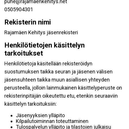
puhe@rajamaenkehitys.net
0505904301
Rekisterin nimi
Rajamäen Kehitys jäsenrekisteri
Henkilötietojen käsittelyn
tarkoitukset
Henkilötietoja käsitellään rekisteröidyn
suostumuksen taikka seuran ja jäsenen välisen
jäsensuhteen taikka muun asiallisen yhteyden
perusteella, jolloin lainmukainen käsittelyperuste on
rekisterinpitäjän oikeutettu etu, etenkin seuraaviin
käsittelyn tarkoituksiin:
Jäsenyyksien ylläpito
Kilpailutoiminnan toteuttaminen
Tulospalvelun ylläpito ja tilastojen julkaisu