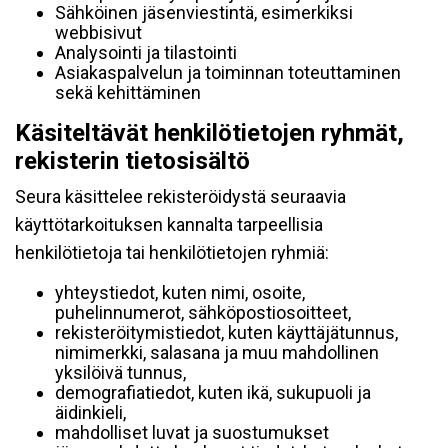
Sähköinen jäsenviestintä, esimerkiksi
webbisivut
Analysointi ja tilastointi
Asiakaspalvelun ja toiminnan toteuttaminen
sekä kehittäminen
Käsiteltävät henkilötietojen ryhmät,
rekisterin tietosisältö
Seura käsittelee rekisteröidystä seuraavia
käyttötarkoituksen kannalta tarpeellisia
henkilötietoja tai henkilötietojen ryhmiä:
yhteystiedot, kuten nimi, osoite,
puhelinnumerot, sähköpostiosoitteet,
rekisteröitymistiedot, kuten käyttäjätunnus,
nimimerkki, salasana ja muu mahdollinen
yksilöivä tunnus,
demografiatiedot, kuten ikä, sukupuoli ja
äidinkieli,
mahdolliset luvat ja suostumukset