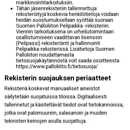
markkinointitarkoituksiin.
Tähän jäsenrekisteriin tallennettuja
rekisteröityjä koskevia henkilötietoja voidaan
heidän suostumuksellaan syöttää suoraan
Suomen Palloliiton Pelipaikka -rekisteriin.
Viennin tarkoituksena on urheilutoimintaan
osallistumiseen vaadittavan lisenssin
(Pelipassi) rekisteröinti ja hallinnointi
Pelipaikka-rekisterissä. Lisätietoja Suomen
Palloliiton noudattamasta
tietosuojakäytännöstä voit saada osoitteesta
https://www.palloliitto.fi/tietosuoja/
Rekisterin suojauksen periaatteet
Rekisteriä koskevat manuaaliset aineistot
säilytetään suojatuissa tiloissa. Digitaalisesti
tallennetut ja käsiteltävät tiedot ovat tietokannoissa,
jotka ovat palomuurein, salasanoin ja muiden
teknisten keinojen avulla suojattuja.