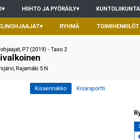
O
▾
HIIHTO JA PYÖRÄILY
▾
KUNTOLIIKUNTA
ELINOHJAAJAT
▾
RYHMÄ
TOIMIHENKILÖT
nohjaajat
,
P7 (2019) - Taso 2
nivalkoinen
ijärvi, Rajamäki 5 N
Kisaennakko
Kisaraportti
Ry