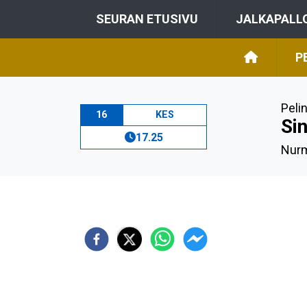
SEURAN ETUSIVU
JALKAPALL
P
Peli
16
KES
Si
17.25
Nurm