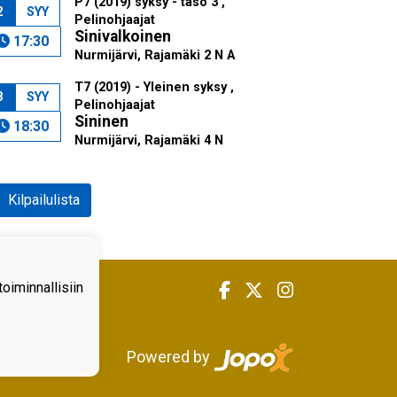
P7 (2019) syksy - taso 3 ,
2
SYY
Pelinohjaajat
Sinivalkoinen
17:30
Nurmijärvi, Rajamäki 2 N A
T7 (2019) - Yleinen syksy ,
3
SYY
Pelinohjaajat
Sininen
18:30
Nurmijärvi, Rajamäki 4 N
Kilpailulista
iminnallisiin
Powered by