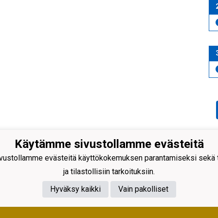
Käytämme sivustollamme evästeitä
ustollamme evästeitä käyttökokemuksen parantamiseksi sekä to
äen Kehitys ry
antie 231
ja tilastollisiin tarkoituksiin.
 Rajamäki
Hyväksy kaikki
Vain pakolliset
nus 0598128-2