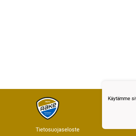
Käytämme siv
Rajam
Kiljav
05200
Y-tun
Tietosuojaseloste