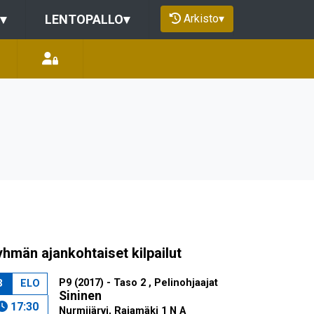
Arkisto
▾
▾
LENTOPALLO
▾
hmän ajankohtaiset kilpailut
P9 (2017) - Taso 2 , Pelinohjaajat
3
ELO
Sininen
17:30
Nurmijärvi, Rajamäki 1 N A