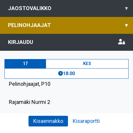
JAOSTOVALIKKO
▾
PELINOHJAAJAT
▾
KIRJAUDU
17
KES
18.00
Pelinohjaajat
,
P10
Rajamäki Nurmi 2
Kisaennakko
Kisaraportti