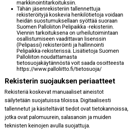
markkinointitarkoituksiin.
Tähän jäsenrekisteriin tallennettuja
rekisteröityjä koskevia henkilötietoja voidaan
heidän suostumuksellaan syöttää suoraan
Suomen Palloliiton Pelipaikka -rekisteriin.
Viennin tarkoituksena on urheilutoimintaan
osallistumiseen vaadittavan lisenssin
(Pelipassi) rekisteröinti ja hallinnointi
Pelipaikka-rekisterissä. Lisätietoja Suomen
Palloliiton noudattamasta
tietosuojakäytännöstä voit saada osoitteesta
https://www.palloliitto.fi/tietosuoja/
Rekisterin suojauksen periaatteet
Rekisteriä koskevat manuaaliset aineistot
säilytetään suojatuissa tiloissa. Digitaalisesti
tallennetut ja käsiteltävät tiedot ovat tietokannoissa,
jotka ovat palomuurein, salasanoin ja muiden
teknisten keinojen avulla suojattuja.