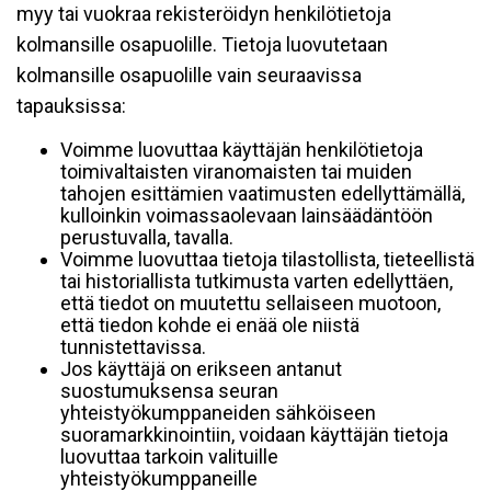
myy tai vuokraa rekisteröidyn henkilötietoja
kolmansille osapuolille. Tietoja luovutetaan
kolmansille osapuolille vain seuraavissa
tapauksissa:
Voimme luovuttaa käyttäjän henkilötietoja
toimivaltaisten viranomaisten tai muiden
tahojen esittämien vaatimusten edellyttämällä,
kulloinkin voimassaolevaan lainsäädäntöön
perustuvalla, tavalla.
Voimme luovuttaa tietoja tilastollista, tieteellistä
tai historiallista tutkimusta varten edellyttäen,
että tiedot on muutettu sellaiseen muotoon,
että tiedon kohde ei enää ole niistä
tunnistettavissa.
Jos käyttäjä on erikseen antanut
suostumuksensa seuran
yhteistyökumppaneiden sähköiseen
suoramarkkinointiin, voidaan käyttäjän tietoja
luovuttaa tarkoin valituille
yhteistyökumppaneille