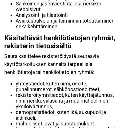
Sähköinen jäsenviestintä, esimerkiksi
webbisivut
Analysointi ja tilastointi
Asiakaspalvelun ja toiminnan toteuttaminen
sekä kehittäminen
Käsiteltävät henkilötietojen ryhmät,
rekisterin tietosisältö
Seura käsittelee rekisteröidystä seuraavia
käyttötarkoituksen kannalta tarpeellisia
henkilötietoja tai henkilötietojen ryhmiä:
yhteystiedot, kuten nimi, osoite,
puhelinnumerot, sähköpostiosoitteet,
rekisteröitymistiedot, kuten käyttäjätunnus,
nimimerkki, salasana ja muu mahdollinen
yksilöivä tunnus,
demografiatiedot, kuten ikä, sukupuoli ja
äidinkieli,
mahdolliset luvat ja suostumukset