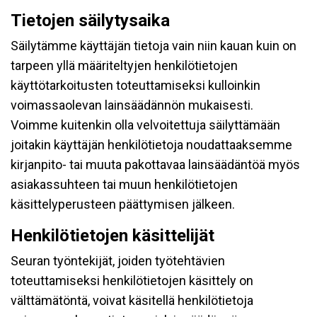
Tietojen säilytysaika
Säilytämme käyttäjän tietoja vain niin kauan kuin on
tarpeen yllä määriteltyjen henkilötietojen
käyttötarkoitusten toteuttamiseksi kulloinkin
voimassaolevan lainsäädännön mukaisesti.
Voimme kuitenkin olla velvoitettuja säilyttämään
joitakin käyttäjän henkilötietoja noudattaaksemme
kirjanpito- tai muuta pakottavaa lainsäädäntöä myös
asiakassuhteen tai muun henkilötietojen
käsittelyperusteen päättymisen jälkeen.
Henkilötietojen käsittelijät
Seuran työntekijät, joiden työtehtävien
toteuttamiseksi henkilötietojen käsittely on
välttämätöntä, voivat käsitellä henkilötietoja