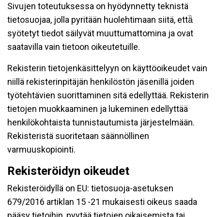
Sivujen toteutuksessa on hyödynnetty teknistä
tietosuojaa, jolla pyritään huolehtimaan siitä, että̈
syötetyt tiedot säilyvät muuttumattomina ja ovat
saatavilla vain tietoon oikeutetuille.
Rekisterin tietojenkäsittelyyn on käyttöoikeudet vain
niillä rekisterinpitäjän henkilöstön jäsenillä joiden
työtehtävien suorittaminen sitä edellyttää. Rekisterin
tietojen muokkaaminen ja lukeminen edellyttää
henkilökohtaista tunnistautumista järjestelmään.
Rekisteristä suoritetaan säännöllinen
varmuuskopiointi.
Rekisteröidyn oikeudet
Rekisteröidyllä on EU: tietosuoja-asetuksen
679/2016 artiklan 15 -21 mukaisesti oikeus saada
pääsy tietoihin, pyytää tietojen oikaisemista tai