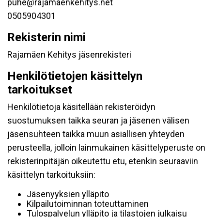
puhe@rajamaenkehitys.net
0505904301
Rekisterin nimi
Rajamäen Kehitys jäsenrekisteri
Henkilötietojen käsittelyn
tarkoitukset
Henkilötietoja käsitellään rekisteröidyn
suostumuksen taikka seuran ja jäsenen välisen
jäsensuhteen taikka muun asiallisen yhteyden
perusteella, jolloin lainmukainen käsittelyperuste on
rekisterinpitäjän oikeutettu etu, etenkin seuraaviin
käsittelyn tarkoituksiin:
Jäsenyyksien ylläpito
Kilpailutoiminnan toteuttaminen
Tulospalvelun ylläpito ja tilastojen julkaisu