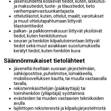
jäsensuhdetta koskevat tiedot, kuten, laskutus-
ja maksutiedot, tuote- ja tilaustiedot, tieto
vanhempainvastuunkantajasta
ottelutilastot, kuten, ottelut, maalit, varoitukset
ja muut ottelutapahtumaan liittyvät
tilastointitiedot
palkan- ja palkkionmaksuun liittyvät yksilöivät
tiedot, kuten henkilötunnus
seuran ja henkilön kilpailutoimintaan liittyvät
tiedot sekä muut asiakkaan suostumuksella
kerätyt tiedot, kuten henkilön kuva
Säännönmukaiset tietolähteet
jäseneltä itseltään suoraan järjestelmään,
sähköpostitse, puhelimitse, lomakkeella,
mobiilisovelluksen kautta, tai muulla vastaavalla
tavalla,
rekisterinkäsittelijän (pääkäyttäjä) tai
toimihenkilön (ylläpitäjä) syöttäminä
evästeiden tai muiden vastaavien tekniikoiden
avulla
lajiliittojen rekistereistä ja kilpailujärjestelmistä