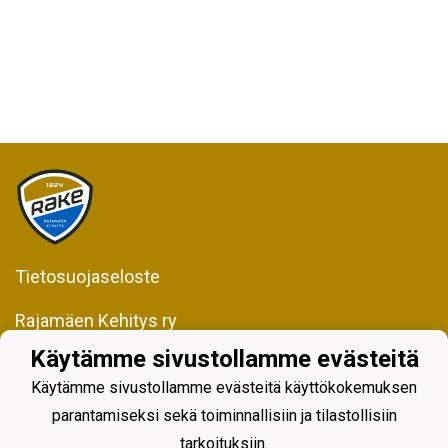
Tietosuojaseloste
Rajamäen Kehitys ry
Kiljavantie 231
Käytämme sivustollamme evästeitä
05200 Rajamäki
Käytämme sivustollamme evästeitä käyttökokemuksen
Y-tunnus 0598128-2
parantamiseksi sekä toiminnallisiin ja tilastollisiin
tarkoituksiin.