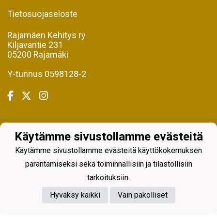
Tietosuojaseloste
Rajamäen Kehitys ry
Kiljavantie 231
05200 Rajamäki
Y-tunnus 0598128-2
Powered by
Käytämme sivustollamme evästeitä
Käytämme sivustollamme evästeitä käyttökokemuksen
parantamiseksi sekä toiminnallisiin ja tilastollisiin
tarkoituksiin.
Hyväksy kaikki
Vain pakolliset