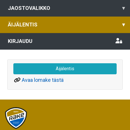
JAOSTOVALIKKO
▾
ÄIJÄLENTIS
▾
KIRJAUDU
Äijälentis
Avaa lomake tästä