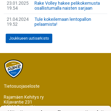
23.01.2025
Rake Volley hakee pelikokemusta
19.54
osallistumalla naisten sarjaan
21.04.2024
Tule kokeilemaan lentopallon
19.52
pelaamista!
Joukkueen uutisarkisto
Tietosuojaseloste
Rajamäen Kehitys ry
Kiljavantie 231
05200 Rajamäki