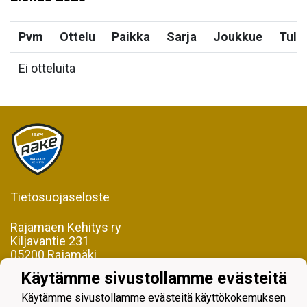
Pvm
Ottelu
Paikka
Sarja
Joukkue
Tulo
Ei otteluita
Tietosuojaseloste
Rajamäen Kehitys ry
Kiljavantie 231
05200 Rajamäki
Käytämme sivustollamme evästeitä
Y-tunnus 0598128-2
Käytämme sivustollamme evästeitä käyttökokemuksen