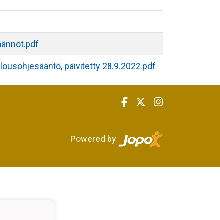
äännöt.pdf
lousohjesääntö, päivitetty 28.9.2022.pdf
Powered by