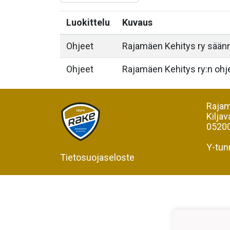
Luokittelu
Kuvaus
Ohjeet
Rajamäen Kehitys ry säännö
Ohjeet
Rajamäen Kehitys ry:n ohj
Rajam
Kiljav
05200
Y-tun
Tietosuojaseloste