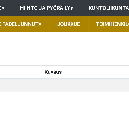
O
▾
HIIHTO JA PYÖRÄILY
▾
KUNTOLIIKUNTA
E PADELJUNNUT
▾
JOUKKUE
TOIMIHENKIL
Kuvaus