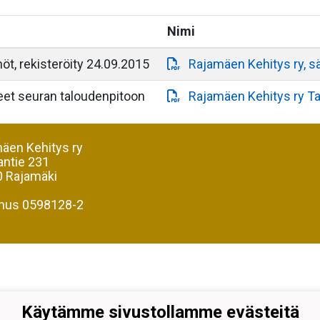
Nimi
t, rekisteröity 24.09.2015
Rajamäen Kehitys ry, s
eet seuran taloudenpitoon
Rajamäen Kehitys ry Ta
äen Kehitys ry
antie 231
 Rajamäki
nus 0598128-2
Käytämme sivustollamme evästeitä