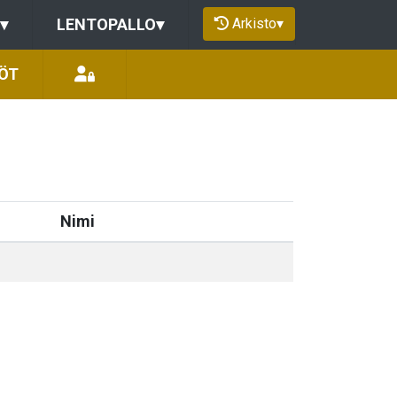
Arkisto
▾
▾
LENTOPALLO
▾
ÖT
Nimi