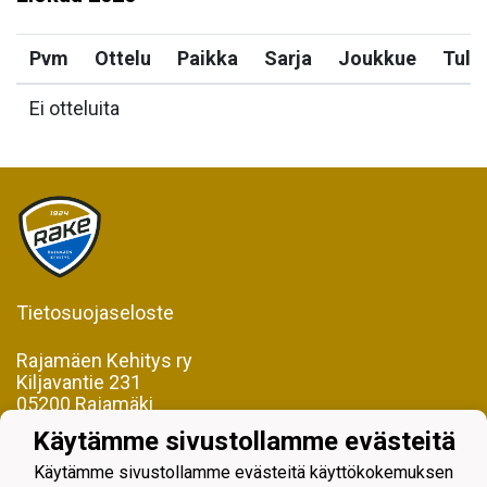
Pvm
Ottelu
Paikka
Sarja
Joukkue
Tulo
Ei otteluita
Tietosuojaseloste
Rajamäen Kehitys ry
Kiljavantie 231
05200 Rajamäki
Käytämme sivustollamme evästeitä
Y-tunnus 0598128-2
Käytämme sivustollamme evästeitä käyttökokemuksen