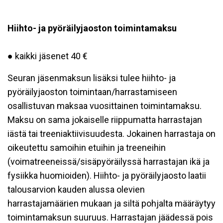
Hiihto- ja pyöräilyjaoston toimintamaksu
●
kaikki jäsenet 40 €
Seuran jäsenmaksun lisäksi tulee hiihto- ja
pyöräilyjaoston toimintaan/harrastamiseen
osallistuvan maksaa vuosittainen toimintamaksu.
Maksu on sama jokaiselle riippumatta harrastajan
iästä tai treeniaktiivisuudesta. Jokainen harrastaja on
oikeutettu samoihin etuihin ja treeneihin
(voimatreeneissä/sisäpyöräilyssä harrastajan ikä ja
fysiikka huomioiden). Hiihto- ja pyöräilyjaosto laatii
talousarvion kauden alussa olevien
harrastajamäärien mukaan ja siltä pohjalta määräytyy
toimintamaksun suuruus. Harrastajan jäädessä pois