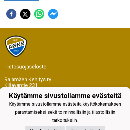
Tietosuojaseloste
Rajamäen Kehitys ry
Kiljavantie 231
05200 Rajamäki
Käytämme sivustollamme evästeitä
Y-tunnus 0598128-2
Käytämme sivustollamme evästeitä käyttökokemuksen
parantamiseksi sekä toiminnallisiin ja tilastollisiin
tarkoituksiin.