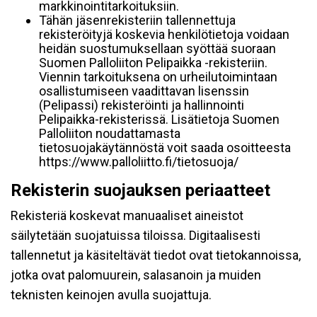
markkinointitarkoituksiin.
Tähän jäsenrekisteriin tallennettuja
rekisteröityjä koskevia henkilötietoja voidaan
heidän suostumuksellaan syöttää suoraan
Suomen Palloliiton Pelipaikka -rekisteriin.
Viennin tarkoituksena on urheilutoimintaan
osallistumiseen vaadittavan lisenssin
(Pelipassi) rekisteröinti ja hallinnointi
Pelipaikka-rekisterissä. Lisätietoja Suomen
Palloliiton noudattamasta
tietosuojakäytännöstä voit saada osoitteesta
https://www.palloliitto.fi/tietosuoja/
Rekisterin suojauksen periaatteet
Rekisteriä koskevat manuaaliset aineistot
säilytetään suojatuissa tiloissa. Digitaalisesti
tallennetut ja käsiteltävät tiedot ovat tietokannoissa,
jotka ovat palomuurein, salasanoin ja muiden
teknisten keinojen avulla suojattuja.