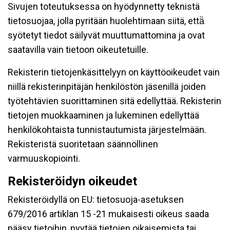
Sivujen toteutuksessa on hyödynnetty teknistä
tietosuojaa, jolla pyritään huolehtimaan siitä, että̈
syötetyt tiedot säilyvät muuttumattomina ja ovat
saatavilla vain tietoon oikeutetuille.
Rekisterin tietojenkäsittelyyn on käyttöoikeudet vain
niillä rekisterinpitäjän henkilöstön jäsenillä joiden
työtehtävien suorittaminen sitä edellyttää. Rekisterin
tietojen muokkaaminen ja lukeminen edellyttää
henkilökohtaista tunnistautumista järjestelmään.
Rekisteristä suoritetaan säännöllinen
varmuuskopiointi.
Rekisteröidyn oikeudet
Rekisteröidyllä on EU: tietosuoja-asetuksen
679/2016 artiklan 15 -21 mukaisesti oikeus saada
pääsy tietoihin, pyytää tietojen oikaisemista tai