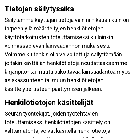
Tietojen säilytysaika
Säilytämme käyttäjän tietoja vain niin kauan kuin on
tarpeen yllä määriteltyjen henkilötietojen
käyttötarkoitusten toteuttamiseksi kulloinkin
voimassaolevan lainsäädännön mukaisesti.
Voimme kuitenkin olla velvoitettuja säilyttämään
joitakin käyttäjän henkilötietoja noudattaaksemme
kirjanpito- tai muuta pakottavaa lainsäädäntöä myös
asiakassuhteen tai muun henkilötietojen
käsittelyperusteen päättymisen jälkeen.
Henkilötietojen käsittelijät
Seuran työntekijät, joiden työtehtävien
toteuttamiseksi henkilötietojen käsittely on
välttämätöntä, voivat käsitellä henkilötietoja