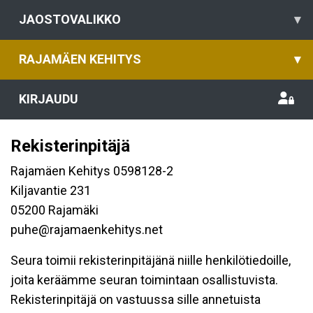
JAOSTOVALIKKO
▾
RAJAMÄEN KEHITYS
▾
KIRJAUDU
Rekisterinpitäjä
Rajamäen Kehitys 0598128-2
Kiljavantie 231
05200 Rajamäki
puhe@rajamaenkehitys.net
Seura toimii rekisterinpitäjänä niille henkilötiedoille,
joita keräämme seuran toimintaan osallistuvista.
Rekisterinpitäjä on vastuussa sille annetuista