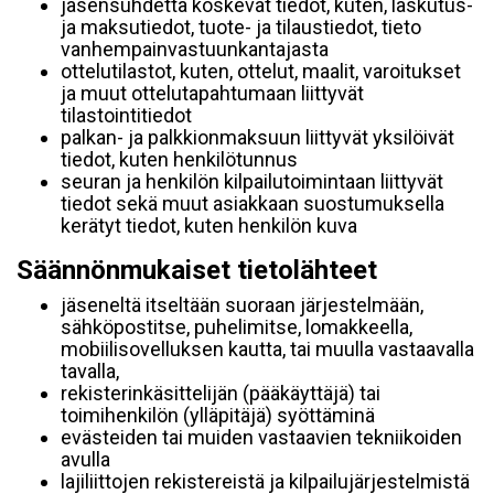
jäsensuhdetta koskevat tiedot, kuten, laskutus-
ja maksutiedot, tuote- ja tilaustiedot, tieto
vanhempainvastuunkantajasta
ottelutilastot, kuten, ottelut, maalit, varoitukset
ja muut ottelutapahtumaan liittyvät
tilastointitiedot
palkan- ja palkkionmaksuun liittyvät yksilöivät
tiedot, kuten henkilötunnus
seuran ja henkilön kilpailutoimintaan liittyvät
tiedot sekä muut asiakkaan suostumuksella
kerätyt tiedot, kuten henkilön kuva
Säännönmukaiset tietolähteet
jäseneltä itseltään suoraan järjestelmään,
sähköpostitse, puhelimitse, lomakkeella,
mobiilisovelluksen kautta, tai muulla vastaavalla
tavalla,
rekisterinkäsittelijän (pääkäyttäjä) tai
toimihenkilön (ylläpitäjä) syöttäminä
evästeiden tai muiden vastaavien tekniikoiden
avulla
lajiliittojen rekistereistä ja kilpailujärjestelmistä