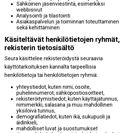
Sähköinen jäsenviestintä, esimerkiksi
webbisivut
Analysointi ja tilastointi
Asiakaspalvelun ja toiminnan toteuttaminen
sekä kehittäminen
Käsiteltävät henkilötietojen ryhmät,
rekisterin tietosisältö
Seura käsittelee rekisteröidystä seuraavia
käyttötarkoituksen kannalta tarpeellisia
henkilötietoja tai henkilötietojen ryhmiä:
yhteystiedot, kuten nimi, osoite,
puhelinnumerot, sähköpostiosoitteet,
rekisteröitymistiedot, kuten käyttäjätunnus,
nimimerkki, salasana ja muu mahdollinen
yksilöivä tunnus,
demografiatiedot, kuten ikä, sukupuoli ja
äidinkieli,
mahdolliset luvat ja suostumukset