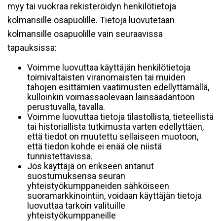
myy tai vuokraa rekisteröidyn henkilötietoja
kolmansille osapuolille. Tietoja luovutetaan
kolmansille osapuolille vain seuraavissa
tapauksissa:
Voimme luovuttaa käyttäjän henkilötietoja
toimivaltaisten viranomaisten tai muiden
tahojen esittämien vaatimusten edellyttämällä,
kulloinkin voimassaolevaan lainsäädäntöön
perustuvalla, tavalla.
Voimme luovuttaa tietoja tilastollista, tieteellistä
tai historiallista tutkimusta varten edellyttäen,
että tiedot on muutettu sellaiseen muotoon,
että tiedon kohde ei enää ole niistä
tunnistettavissa.
Jos käyttäjä on erikseen antanut
suostumuksensa seuran
yhteistyökumppaneiden sähköiseen
suoramarkkinointiin, voidaan käyttäjän tietoja
luovuttaa tarkoin valituille
yhteistyökumppaneille