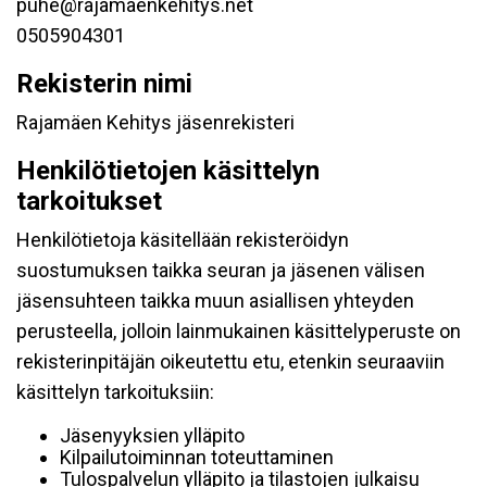
puhe@rajamaenkehitys.net
0505904301
Rekisterin nimi
Rajamäen Kehitys jäsenrekisteri
Henkilötietojen käsittelyn
tarkoitukset
Henkilötietoja käsitellään rekisteröidyn
suostumuksen taikka seuran ja jäsenen välisen
jäsensuhteen taikka muun asiallisen yhteyden
perusteella, jolloin lainmukainen käsittelyperuste on
rekisterinpitäjän oikeutettu etu, etenkin seuraaviin
käsittelyn tarkoituksiin:
Jäsenyyksien ylläpito
Kilpailutoiminnan toteuttaminen
Tulospalvelun ylläpito ja tilastojen julkaisu