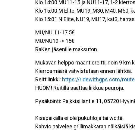
Klo 14:00 MU11-15 ja NU11-17, 1-2 kierro
Klo 15:00 M Elite, MU19, M30, M40, M50, ka
Klo 15:01 N Elite, NU19, MU17, kat3, harras
MU/NU 11-17 5€
MU/NU19 -> 15€
RaKen jäsenille maksuton
Mukavan helppo maantiereitti, noin 9 km 
Kierrosmäärä vahvistetaan ennen lähtöä.
Reittilinkki:
https://ridewithgps.com/rout
HUOM! Reitillä saattaa liikkua peuroja.
Pysäköinti: Palkkisillantie 11, 05720 Hyvin
Kisapaikalla ei ole pukutiloja tai wc:tä.
Kahvio palvelee grillimakkaran nälkäisiä kis