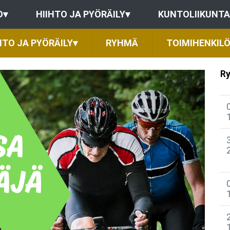
O
▾
HIIHTO JA PYÖRÄILY
▾
KUNTOLIIKUNTA
HTO JA PYÖRÄILY
▾
RYHMÄ
TOIMIHENKIL
Ry