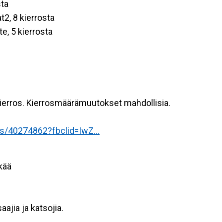
sta
t2, 8 kierrosta
te, 5 kierrosta
kierros. Kierrosmäärämuutokset mahdollisia.
es/40274862?fbclid=IwZ...
kää
aajia ja katsojia.