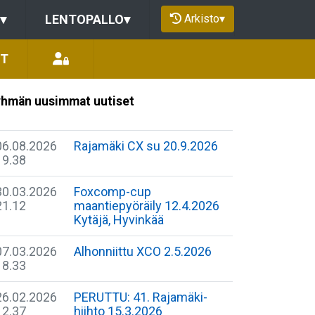
Arkisto
▾
▾
LENTOPALLO
▾
ÖT
hmän uusimmat uutiset
06.08.2026
Rajamäki CX su 20.9.2026
19.38
30.03.2026
Foxcomp-cup
21.12
maantiepyöräily 12.4.2026
Kytäjä, Hyvinkää
07.03.2026
Alhonniittu XCO 2.5.2026
18.33
26.02.2026
PERUTTU: 41. Rajamäki-
12.37
hiihto 15.3.2026