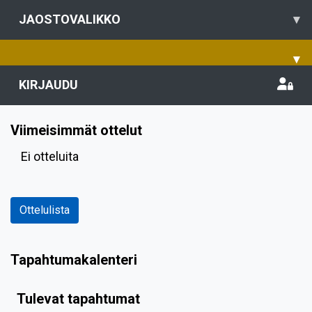
JAOSTOVALIKKO
▾
▾
KIRJAUDU
Viimeisimmät ottelut
Ei otteluita
Ottelulista
Tapahtumakalenteri
Tulevat tapahtumat