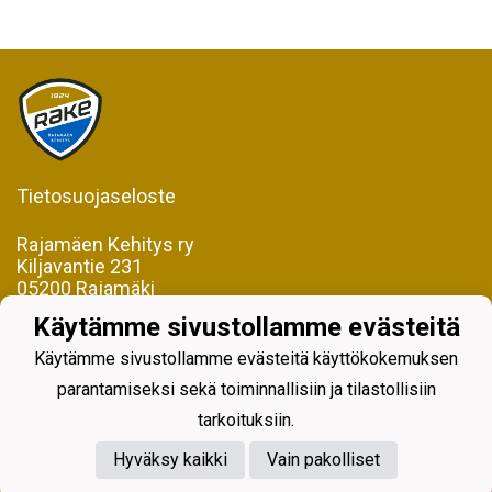
Tietosuojaseloste
Rajamäen Kehitys ry
Kiljavantie 231
05200 Rajamäki
Käytämme sivustollamme evästeitä
Y-tunnus 0598128-2
Käytämme sivustollamme evästeitä käyttökokemuksen
parantamiseksi sekä toiminnallisiin ja tilastollisiin
tarkoituksiin.
Hyväksy kaikki
Vain pakolliset
Powered by