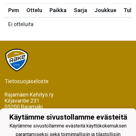
Pvm
Ottelu
Paikka
Sarja
Joukkue
Tulo
Ei otteluita
Tietosuojaseloste
Rajamäen Kehitys ry
Kiljavantie 231
05200 Rajamäki
Käytämme sivustollamme evästeitä
Y-tunnus 0598128-2
Käytämme sivustollamme evästeitä käyttökokemuksen
parantamiseksi sekä toiminnallisiin ja tilastollisiin