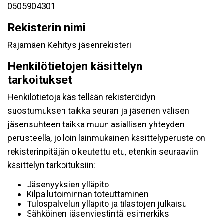
0505904301
Rekisterin nimi
Rajamäen Kehitys jäsenrekisteri
Henkilötietojen käsittelyn
tarkoitukset
Henkilötietoja käsitellään rekisteröidyn
suostumuksen taikka seuran ja jäsenen välisen
jäsensuhteen taikka muun asiallisen yhteyden
perusteella, jolloin lainmukainen käsittelyperuste on
rekisterinpitäjän oikeutettu etu, etenkin seuraaviin
käsittelyn tarkoituksiin:
Jäsenyyksien ylläpito
Kilpailutoiminnan toteuttaminen
Tulospalvelun ylläpito ja tilastojen julkaisu
Sähköinen jäsenviestintä, esimerkiksi