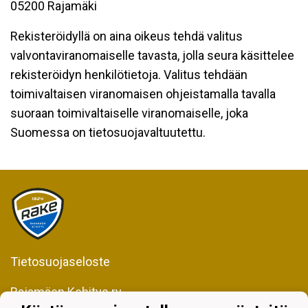
05200 Rajamäki
Rekisteröidyllä on aina oikeus tehdä valitus
valvontaviranomaiselle tavasta, jolla seura käsittelee
rekisteröidyn henkilötietoja. Valitus tehdään
toimivaltaisen viranomaisen ohjeistamalla tavalla
suoraan toimivaltaiselle viranomaiselle, joka
Suomessa on tietosuojavaltuutettu.
Tietosuojaseloste
Rajamäen Kehitys ry
Kiljavantie 231