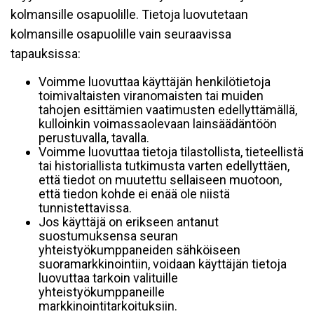
kolmansille osapuolille. Tietoja luovutetaan
kolmansille osapuolille vain seuraavissa
tapauksissa:
Voimme luovuttaa käyttäjän henkilötietoja
toimivaltaisten viranomaisten tai muiden
tahojen esittämien vaatimusten edellyttämällä,
kulloinkin voimassaolevaan lainsäädäntöön
perustuvalla, tavalla.
Voimme luovuttaa tietoja tilastollista, tieteellistä
tai historiallista tutkimusta varten edellyttäen,
että tiedot on muutettu sellaiseen muotoon,
että tiedon kohde ei enää ole niistä
tunnistettavissa.
Jos käyttäjä on erikseen antanut
suostumuksensa seuran
yhteistyökumppaneiden sähköiseen
suoramarkkinointiin, voidaan käyttäjän tietoja
luovuttaa tarkoin valituille
yhteistyökumppaneille
markkinointitarkoituksiin.