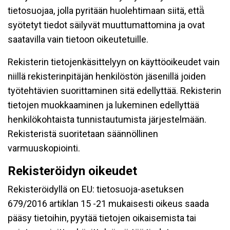
tietosuojaa, jolla pyritään huolehtimaan siitä, että̈
syötetyt tiedot säilyvät muuttumattomina ja ovat
saatavilla vain tietoon oikeutetuille.
Rekisterin tietojenkäsittelyyn on käyttöoikeudet vain
niillä rekisterinpitäjän henkilöstön jäsenillä joiden
työtehtävien suorittaminen sitä edellyttää. Rekisterin
tietojen muokkaaminen ja lukeminen edellyttää
henkilökohtaista tunnistautumista järjestelmään.
Rekisteristä suoritetaan säännöllinen
varmuuskopiointi.
Rekisteröidyn oikeudet
Rekisteröidyllä on EU: tietosuoja-asetuksen
679/2016 artiklan 15 -21 mukaisesti oikeus saada
pääsy tietoihin, pyytää tietojen oikaisemista tai