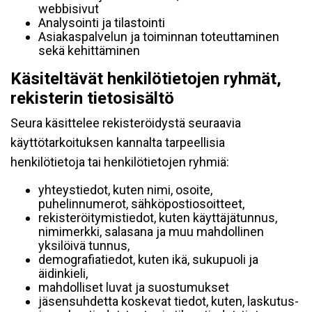
webbisivut
Analysointi ja tilastointi
Asiakaspalvelun ja toiminnan toteuttaminen
sekä kehittäminen
Käsiteltävät henkilötietojen ryhmät,
rekisterin tietosisältö
Seura käsittelee rekisteröidystä seuraavia
käyttötarkoituksen kannalta tarpeellisia
henkilötietoja tai henkilötietojen ryhmiä:
yhteystiedot, kuten nimi, osoite,
puhelinnumerot, sähköpostiosoitteet,
rekisteröitymistiedot, kuten käyttäjätunnus,
nimimerkki, salasana ja muu mahdollinen
yksilöivä tunnus,
demografiatiedot, kuten ikä, sukupuoli ja
äidinkieli,
mahdolliset luvat ja suostumukset
jäsensuhdetta koskevat tiedot, kuten, laskutus-