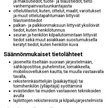
ja maksutiedot, tuote- ja tilaustiedot, tieto
vanhempainvastuunkantajasta
ottelutilastot, kuten, ottelut, maalit, varoitukset
ja muut ottelutapahtumaan liittyvät
tilastointitiedot
palkan- ja palkkionmaksuun liittyvät yksilöivät
tiedot, kuten henkilötunnus
seuran ja henkilön kilpailutoimintaan liittyvät
tiedot sekä muut asiakkaan suostumuksella
kerätyt tiedot, kuten henkilön kuva
Säännönmukaiset tietolähteet
jäseneltä itseltään suoraan järjestelmään,
sähköpostitse, puhelimitse, lomakkeella,
mobiilisovelluksen kautta, tai muulla vastaavalla
tavalla,
rekisterinkäsittelijän (pääkäyttäjä) tai
toimihenkilön (ylläpitäjä) syöttäminä
evästeiden tai muiden vastaavien tekniikoiden
avulla
lajiliittojen rekistereistä ja kilpailujärjestelmistä