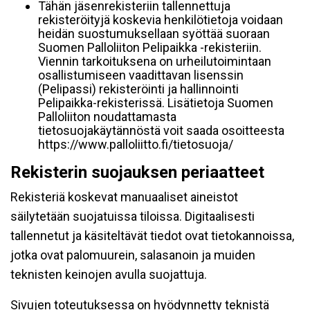
Tähän jäsenrekisteriin tallennettuja
rekisteröityjä koskevia henkilötietoja voidaan
heidän suostumuksellaan syöttää suoraan
Suomen Palloliiton Pelipaikka -rekisteriin.
Viennin tarkoituksena on urheilutoimintaan
osallistumiseen vaadittavan lisenssin
(Pelipassi) rekisteröinti ja hallinnointi
Pelipaikka-rekisterissä. Lisätietoja Suomen
Palloliiton noudattamasta
tietosuojakäytännöstä voit saada osoitteesta
https://www.palloliitto.fi/tietosuoja/
Rekisterin suojauksen periaatteet
Rekisteriä koskevat manuaaliset aineistot
säilytetään suojatuissa tiloissa. Digitaalisesti
tallennetut ja käsiteltävät tiedot ovat tietokannoissa,
jotka ovat palomuurein, salasanoin ja muiden
teknisten keinojen avulla suojattuja.
Sivujen toteutuksessa on hyödynnetty teknistä