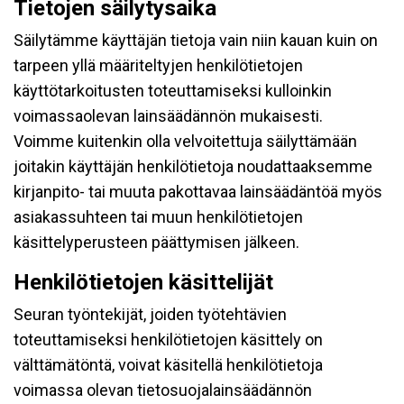
Tietojen säilytysaika
Säilytämme käyttäjän tietoja vain niin kauan kuin on
tarpeen yllä määriteltyjen henkilötietojen
käyttötarkoitusten toteuttamiseksi kulloinkin
voimassaolevan lainsäädännön mukaisesti.
Voimme kuitenkin olla velvoitettuja säilyttämään
joitakin käyttäjän henkilötietoja noudattaaksemme
kirjanpito- tai muuta pakottavaa lainsäädäntöä myös
asiakassuhteen tai muun henkilötietojen
käsittelyperusteen päättymisen jälkeen.
Henkilötietojen käsittelijät
Seuran työntekijät, joiden työtehtävien
toteuttamiseksi henkilötietojen käsittely on
välttämätöntä, voivat käsitellä henkilötietoja
voimassa olevan tietosuojalainsäädännön