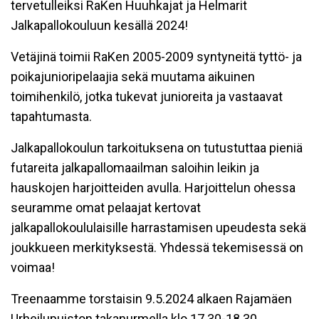
tervetulleiksi RaKen Huuhkajat ja Helmarit
Jalkapallokouluun kesällä 2024!
Vetäjinä toimii RaKen 2005-2009 syntyneitä tyttö- ja
poikajunioripelaajia sekä muutama aikuinen
toimihenkilö, jotka tukevat junioreita ja vastaavat
tapahtumasta.
Jalkapallokoulun tarkoituksena on tutustuttaa pieniä
futareita jalkapallomaailman saloihin leikin ja
hauskojen harjoitteiden avulla. Harjoittelun ohessa
seuramme omat pelaajat kertovat
jalkapallokoululaisille harrastamisen upeudesta sekä
joukkueen merkityksestä. Yhdessä tekemisessä on
voimaa!
Treenaamme torstaisin 9.5.2024 alkaen Rajamäen
Urheilupuiston takanurmella klo 17.30-18.30