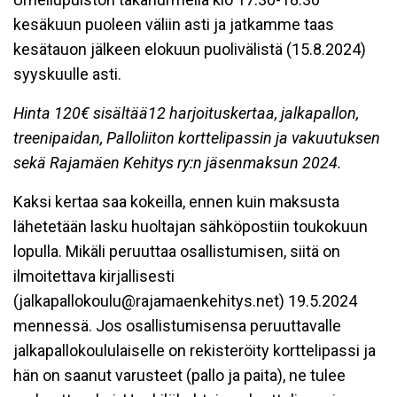
kesäkuun puoleen väliin asti ja jatkamme taas
kesätauon jälkeen elokuun puolivälistä (15.8.2024)
syyskuulle asti.
Hinta 120€ sisältää12 harjoituskertaa, jalkapallon,
treenipaidan, Palloliiton korttelipassin ja vakuutuksen
sekä Rajamäen Kehitys ry:n jäsenmaksun 2024.
Kaksi kertaa saa kokeilla, ennen kuin maksusta
lähetetään lasku huoltajan sähköpostiin toukokuun
lopulla. Mikäli peruuttaa osallistumisen, siitä on
ilmoitettava kirjallisesti
(jalkapallokoulu@rajamaenkehitys.net) 19.5.2024
mennessä. Jos osallistumisensa peruuttavalle
jalkapallokoululaiselle on rekisteröity korttelipassi ja
hän on saanut varusteet (pallo ja paita), ne tulee