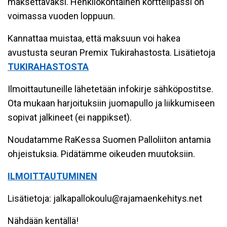
maksettavaksi. Henkilökohtainen korttelipassi on
voimassa vuoden loppuun.
Kannattaa muistaa, että maksuun voi hakea
avustusta seuran Premix Tukirahastosta. Lisätietoja
TUKIRAHASTOSTA
Ilmoittautuneille lähetetään infokirje sähköpostitse.
Ota mukaan harjoituksiin juomapullo ja liikkumiseen
sopivat jalkineet (ei nappikset).
Noudatamme RaKessa Suomen Palloliiton antamia
ohjeistuksia. Pidätämme oikeuden muutoksiin.
ILMOITTAUTUMINEN
Lisätietoja: jalkapallokoulu@rajamaenkehitys.net
Nähdään kentällä!