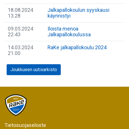
18.08.2024
Jalkapallokoulun syyskausi
13.28
käynnistyi
09.05.2024
Iloista menoa
22.43
Jalkapallokoulussa
14.03.2024
RaKe jalkapallokoulu 2024
21.00
Joukkueen uutisarkisto
Tietosuojaseloste