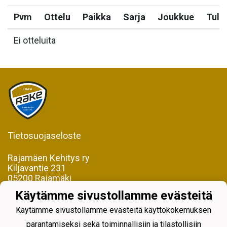
Pvm
Ottelu
Paikka
Sarja
Joukkue
Tulo
Ei otteluita
Tietosuojaseloste
Rajamäen Kehitys ry
Kiljavantie 231
05200 Rajamäki
Käytämme sivustollamme evästeitä
Y-tunnus 0598128-2
Käytämme sivustollamme evästeitä käyttökokemuksen
parantamiseksi sekä toiminnallisiin ja tilastollisiin