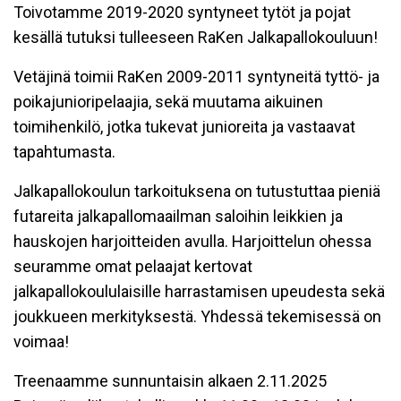
Toivotamme 2019-2020 syntyneet tytöt ja pojat
kesällä tutuksi tulleeseen RaKen Jalkapallokouluun!
Vetäjinä toimii RaKen 2009-2011 syntyneitä tyttö- ja
poikajunioripelaajia, sekä muutama aikuinen
toimihenkilö, jotka tukevat junioreita ja vastaavat
tapahtumasta.
Jalkapallokoulun tarkoituksena on tutustuttaa pieniä
futareita jalkapallomaailman saloihin leikkien ja
hauskojen harjoitteiden avulla. Harjoittelun ohessa
seuramme omat pelaajat kertovat
jalkapallokoululaisille harrastamisen upeudesta sekä
joukkueen merkityksestä. Yhdessä tekemisessä on
voimaa!
Treenaamme sunnuntaisin alkaen 2.11.2025