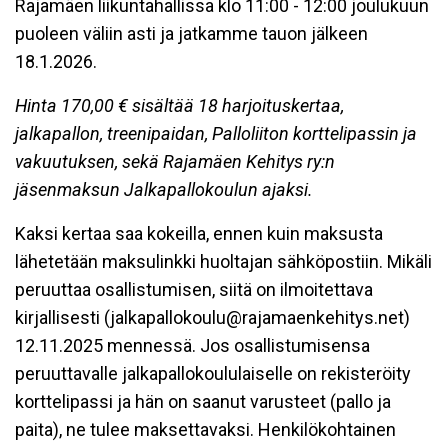
Rajamäen liikuntahallissa klo 11:00 - 12:00 joulukuun
puoleen väliin asti ja jatkamme tauon jälkeen
18.1.2026.
Hinta 170,00 € sisältää 18 harjoituskertaa,
jalkapallon, treenipaidan, Palloliiton korttelipassin ja
vakuutuksen, sekä Rajamäen Kehitys ry:n
jäsenmaksun Jalkapallokoulun ajaksi.
Kaksi kertaa saa kokeilla, ennen kuin maksusta
lähetetään maksulinkki huoltajan sähköpostiin. Mikäli
peruuttaa osallistumisen, siitä on ilmoitettava
kirjallisesti (jalkapallokoulu@rajamaenkehitys.net)
12.11.2025 mennessä. Jos osallistumisensa
peruuttavalle jalkapallokoululaiselle on rekisteröity
korttelipassi ja hän on saanut varusteet (pallo ja
paita), ne tulee maksettavaksi. Henkilökohtainen