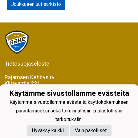
Joukkueen uutisarkisto
Tietosuojaseloste
Rajamäen Kehitys ry
Kiljavantie 231
05200 Rajamäki
Käytämme sivustollamme evästeitä
Y-tunnus 0598128-2
Käytämme sivustollamme evästeitä käyttökokemuksen
parantamiseksi sekä toiminnallisiin ja tilastollisiin
tarkoituksiin.
Hyväksy kaikki
Vain pakolliset