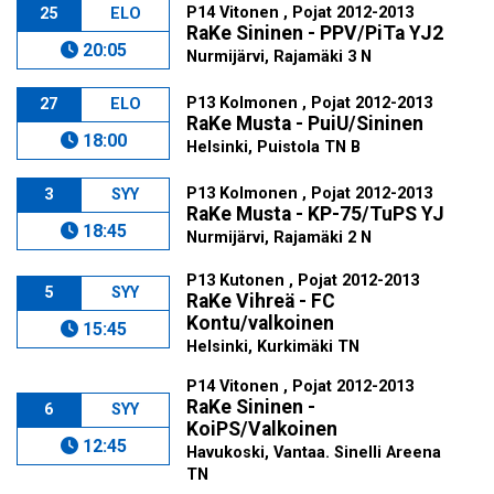
P14 Vitonen , Pojat 2012-2013
25
ELO
RaKe Sininen - PPV/PiTa YJ2
20:05
Nurmijärvi, Rajamäki 3 N
P13 Kolmonen , Pojat 2012-2013
27
ELO
RaKe Musta - PuiU/Sininen
18:00
Helsinki, Puistola TN B
P13 Kolmonen , Pojat 2012-2013
3
SYY
RaKe Musta - KP-75/TuPS YJ
18:45
Nurmijärvi, Rajamäki 2 N
P13 Kutonen , Pojat 2012-2013
5
SYY
RaKe Vihreä - FC
Kontu/valkoinen
15:45
Helsinki, Kurkimäki TN
P14 Vitonen , Pojat 2012-2013
RaKe Sininen -
6
SYY
KoiPS/Valkoinen
12:45
Havukoski, Vantaa. Sinelli Areena
TN