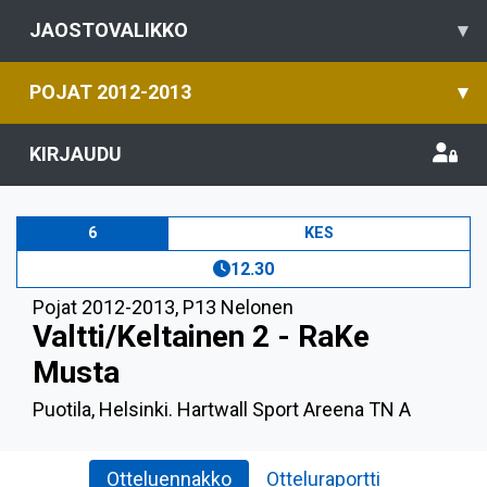
JAOSTOVALIKKO
▾
POJAT 2012-2013
▾
KIRJAUDU
6
KES
12.30
Pojat 2012-2013
,
P13 Nelonen
Valtti/Keltainen 2 - RaKe
Musta
Puotila, Helsinki. Hartwall Sport Areena TN A
Otteluennakko
Otteluraportti