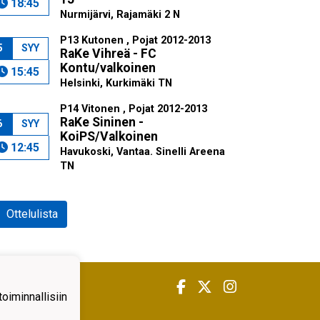
18:45
Nurmijärvi, Rajamäki 2 N
P13 Kutonen , Pojat 2012-2013
5
SYY
RaKe Vihreä - FC
Kontu/valkoinen
15:45
Helsinki, Kurkimäki TN
P14 Vitonen , Pojat 2012-2013
RaKe Sininen -
6
SYY
KoiPS/Valkoinen
12:45
Havukoski, Vantaa. Sinelli Areena
TN
Ottelulista
iminnallisiin