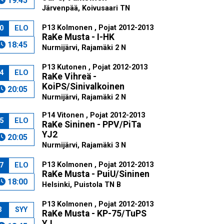
19:45
Järvenpää, Koivusaari TN
P13 Kolmonen , Pojat 2012-2013
0
ELO
RaKe Musta - I-HK
18:45
Nurmijärvi, Rajamäki 2 N
P13 Kutonen , Pojat 2012-2013
4
ELO
RaKe Vihreä -
KoiPS/Sinivalkoinen
20:05
Nurmijärvi, Rajamäki 2 N
P14 Vitonen , Pojat 2012-2013
5
ELO
RaKe Sininen - PPV/PiTa
YJ2
20:05
Nurmijärvi, Rajamäki 3 N
P13 Kolmonen , Pojat 2012-2013
7
ELO
RaKe Musta - PuiU/Sininen
18:00
Helsinki, Puistola TN B
P13 Kolmonen , Pojat 2012-2013
3
SYY
RaKe Musta - KP-75/TuPS
YJ