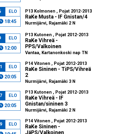
P13 Kolmonen , Pojat 2012-2013
6
ELO
RaKe Musta - IF Gnistan/4
18:45
Nurmijärvi, Rajamäki 2 N
P13 Kutonen , Pojat 2012-2013
9
ELO
RaKe Vihreä -
PPS/Valkoinen
12:00
Vantaa, Kartanonkoski nap TN
P14 Vitonen , Pojat 2012-2013
1
ELO
RaKe Sininen - TiPS/Vihreä
2
20:05
Nurmijärvi, Rajamäki 3 N
P13 Kutonen , Pojat 2012-2013
7
ELO
RaKe Vihreä - IF
Gnistan/sininen 3
20:05
Nurmijärvi, Rajamäki 2 N
P14 Vitonen , Pojat 2012-2013
9
ELO
RaKe Sininen -
JäPS/Valkoinen