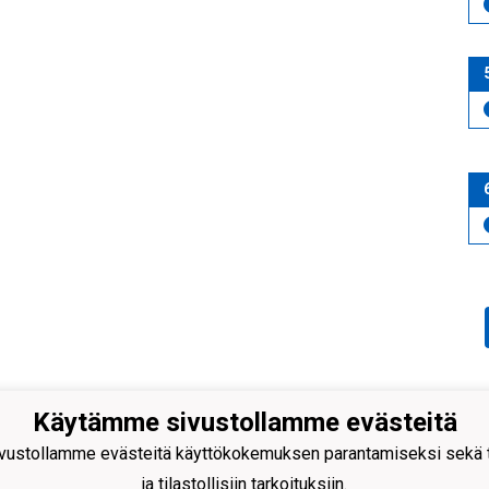
Käytämme sivustollamme evästeitä
äen Kehitys ry
ustollamme evästeitä käyttökokemuksen parantamiseksi sekä to
antie 231
 Rajamäki
ja tilastollisiin tarkoituksiin.