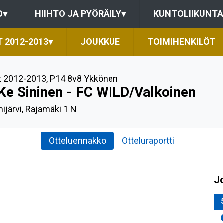
O
▾
HIIHTO JA PYÖRÄILY
▾
KUNTOLIIKUNTA
 2012-2013
▾
JOUKKUE
TOIMIHENKILÖT
t 2012-2013
,
P14 8v8 Ykkönen
Ke Sininen - FC WILD/Valkoinen
ijärvi, Rajamäki 1 N
Otteluennakko
Otteluraportti
J