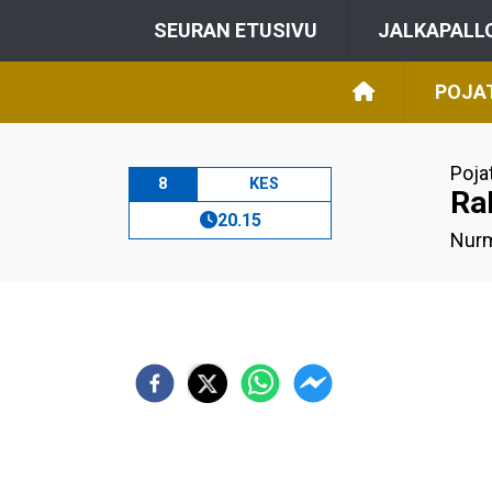
SEURAN ETUSIVU
JALKAPALL
POJAT
Poja
8
KES
Ra
20.15
Nurm