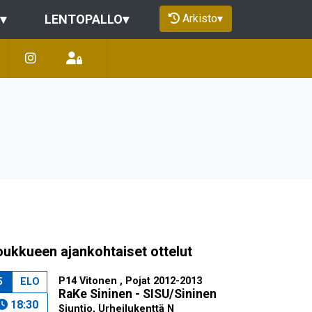
Arkisto
▾
▾
LENTOPALLO
▾
oukkueen ajankohtaiset ottelut
P14 Vitonen , Pojat 2012-2013
5
ELO
RaKe Sininen - SISU/Sininen
18:30
Siuntio, Urheilukenttä N