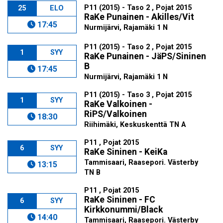
P11 (2015) - Taso 2 , Pojat 2015
25
ELO
RaKe Punainen - Akilles/Vit
17:45
Nurmijärvi, Rajamäki 1 N
P11 (2015) - Taso 2 , Pojat 2015
1
SYY
RaKe Punainen - JäPS/Sininen
B
17:45
Nurmijärvi, Rajamäki 1 N
P11 (2015) - Taso 3 , Pojat 2015
1
SYY
RaKe Valkoinen -
RiPS/Valkoinen
18:30
Riihimäki, Keskuskenttä TN A
P11 , Pojat 2015
6
SYY
RaKe Sininen - KeiKa
Tammisaari, Raasepori. Västerby
13:15
TN B
P11 , Pojat 2015
RaKe Sininen - FC
6
SYY
Kirkkonummi/Black
14:40
Tammisaari, Raasepori. Västerby