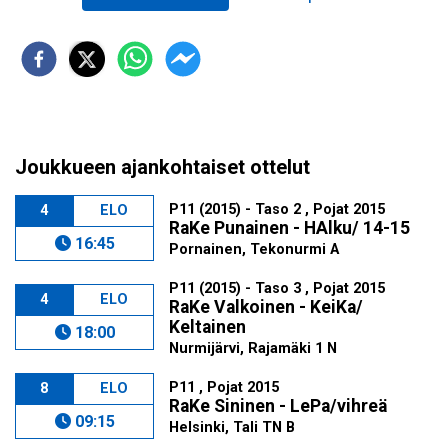
Joukkueen ajankohtaiset ottelut
P11 (2015) - Taso 2 , Pojat 2015
4
ELO
RaKe Punainen - HAlku/ 14-15
16:45
Pornainen, Tekonurmi A
P11 (2015) - Taso 3 , Pojat 2015
4
ELO
RaKe Valkoinen - KeiKa/
Keltainen
18:00
Nurmijärvi, Rajamäki 1 N
P11 , Pojat 2015
8
ELO
RaKe Sininen - LePa/vihreä
09:15
Helsinki, Tali TN B