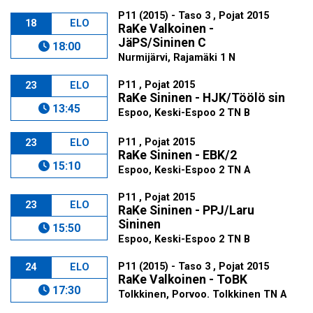
P11 (2015) - Taso 3 , Pojat 2015
18
ELO
RaKe Valkoinen -
JäPS/Sininen C
18:00
Nurmijärvi, Rajamäki 1 N
P11 , Pojat 2015
23
ELO
RaKe Sininen - HJK/Töölö sin
13:45
Espoo, Keski-Espoo 2 TN B
P11 , Pojat 2015
23
ELO
RaKe Sininen - EBK/2
15:10
Espoo, Keski-Espoo 2 TN A
P11 , Pojat 2015
23
ELO
RaKe Sininen - PPJ/Laru
Sininen
15:50
Espoo, Keski-Espoo 2 TN B
P11 (2015) - Taso 3 , Pojat 2015
24
ELO
RaKe Valkoinen - ToBK
17:30
Tolkkinen, Porvoo. Tolkkinen TN A