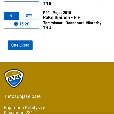
TN B
P11 , Pojat 2015
6
SYY
RaKe Sininen - EIF
Tammisaari, Raasepori. Västerby
15:20
TN A
Ottelulista
Tietosuojaseloste
Rajamäen Kehitys ry
Kiljavantie 231