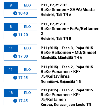
P11 , Pojat 2015
8
ELO
RaKe Sininen - SAPA/Musta
10:40
Helsinki, Tali TN A
P11 , Pojat 2015
8
ELO
RaKe Sininen - EsPa/Keltainen
2
11:20
Helsinki, Tali TN B
P11 (2015) - Taso 3 , Pojat 2015
11
ELO
RaKe Valkoinen - MU/Siniset
17:00
Mäntsälä, Mäntsälä TN A
P11 (2015) - Taso 2 , Pojat 2015
11
ELO
RaKe Punainen - KP-
75/Keltavihreä
17:45
Nurmijärvi, Rajamäki 1 N
P11 (2015) - Taso 2 , Pojat 2015
18
ELO
RaKe Punainen - KP-
75/Keltainen
17:45
Kerava, Keravanjoen koulu TN