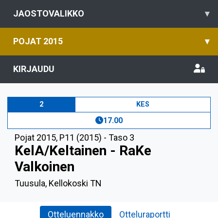
JAOSTOVALIKKO
▾
POJAT 2015
▾
KIRJAUDU
2
KES
17.00
Pojat 2015
,
P11 (2015) - Taso 3
KelA/Keltainen - RaKe
Valkoinen
Tuusula, Kellokoski TN
Otteluennakko
Otteluraportti