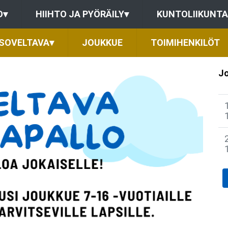
O
▾
HIIHTO JA PYÖRÄILY
▾
KUNTOLIIKUNTA
SOVELTAVA
▾
JOUKKUE
TOIMIHENKILÖT
Jo