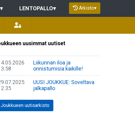
Arkisto
▾
▾
LENTOPALLO
▾
ukkueen uusimmat uutiset
14.05.2026
Liikunnan iloa ja
13.58
onnistumisia kaikille!
29.07.2025
UUSI JOUKKUE: Soveltava
12.35
jalkapallo
Joukkueen uutisarkisto