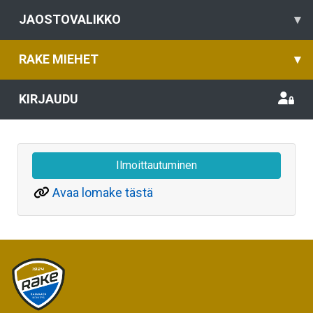
JAOSTOVALIKKO
▾
RAKE MIEHET
▾
KIRJAUDU
Ilmoittautuminen
Avaa lomake tästä