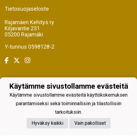
Tietosuojaseloste
Rajamäen Kehitys ry
Kiljavantie 231
05200 Rajamäki
Y-tunnus 0598128-2
Powered by
Käytämme sivustollamme evästeitä
Käytämme sivustollamme evästeitä käyttökokemuksen
parantamiseksi sekä toiminnallisiin ja tilastollisiin
tarkoituksiin.
Hyväksy kaikki
Vain pakolliset